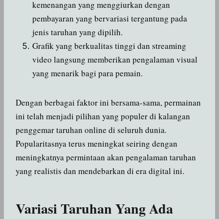
kemenangan yang menggiurkan dengan
pembayaran yang bervariasi tergantung pada
jenis taruhan yang dipilih.
Grafik yang berkualitas tinggi dan streaming
video langsung memberikan pengalaman visual
yang menarik bagi para pemain.
Dengan berbagai faktor ini bersama-sama, permainan
ini telah menjadi pilihan yang populer di kalangan
penggemar taruhan online di seluruh dunia.
Popularitasnya terus meningkat seiring dengan
meningkatnya permintaan akan pengalaman taruhan
yang realistis dan mendebarkan di era digital ini.
Variasi Taruhan Yang Ada