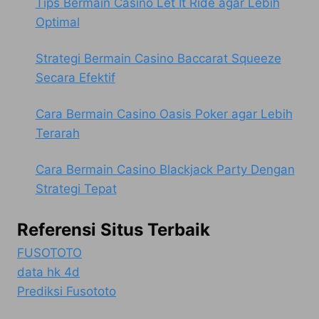
Tips Bermain Casino Let It Ride agar Lebih
Optimal
Strategi Bermain Casino Baccarat Squeeze
Secara Efektif
Cara Bermain Casino Oasis Poker agar Lebih
Terarah
Cara Bermain Casino Blackjack Party Dengan
Strategi Tepat
Referensi Situs Terbaik
FUSOTOTO
data hk 4d
Prediksi Fusototo