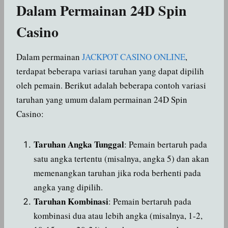
Dalam Permainan 24D Spin
Casino
Dalam permainan
JACKPOT CASINO ONLINE
,
terdapat beberapa variasi taruhan yang dapat dipilih
oleh pemain. Berikut adalah beberapa contoh variasi
taruhan yang umum dalam permainan 24D Spin
Casino:
Taruhan Angka Tunggal
: Pemain bertaruh pada
satu angka tertentu (misalnya, angka 5) dan akan
memenangkan taruhan jika roda berhenti pada
angka yang dipilih.
Taruhan Kombinasi
: Pemain bertaruh pada
kombinasi dua atau lebih angka (misalnya, 1-2,