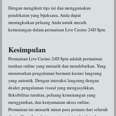
Dengan mengikuti tips ini dan menggunakan
pendekatan yang bijaksana, Anda dapat
meningkatkan peluang Anda untuk meraih
kemenangan dalam permainan Live Casino 24D Spin.
Kesimpulan
Permainan Live Casino 24D Spin adalah permainan
taruhan online yang menarik dan mendebarkan. Yang
menawarkan pengalaman bermain kasino langsung
yang autentik. Dengan interaksi langsung dengan
dealer, pengalaman visual yang mengasyikkan,
fleksibilitas taruhan, peluang kemenangan yang
menggiurkan, dan kenyamanan akses online.
Permainan ini menarik minat para pemain dari seluruh