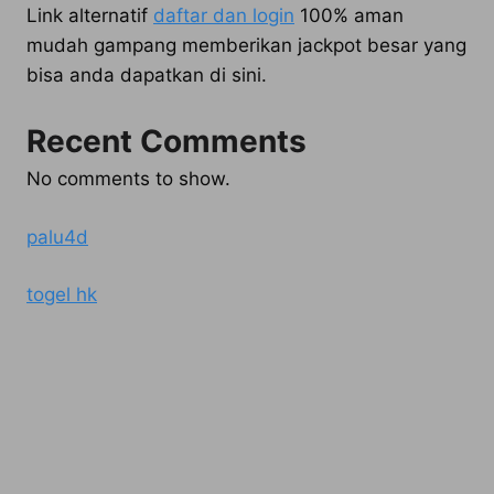
Link alternatif
daftar dan login
100% aman
mudah gampang memberikan jackpot besar yang
bisa anda dapatkan di sini.
Recent Comments
No comments to show.
palu4d
togel hk