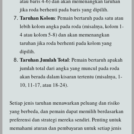
atau baris 4-6) dan akan memenangkan taruhan
jika roda berhenti pada baris yang dipilih.
Taruhan Kolom
: Pemain bertaruh pada satu atau
lebih kolom angka pada roda (misalnya, kolom 1-
4 atau kolom 5-8) dan akan memenangkan
taruhan jika roda berhenti pada kolom yang
dipilih.
Taruhan Jumlah Total
: Pemain bertaruh apakah
jumlah total dari angka yang muncul pada roda
akan berada dalam kisaran tertentu (misalnya, 1-
10, 11-17, atau 18-24).
Setiap jenis taruhan menawarkan peluang dan risiko
yang berbeda, dan pemain dapat memilih berdasarkan
preferensi dan strategi mereka sendiri. Penting untuk
memahami aturan dan pembayaran untuk setiap jenis