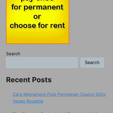
Search
Search
Recent Posts
Cara Memahami Pola Permainan Casino 500x
Vegas Roulette