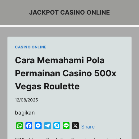
Skip
JACKPOT CASINO ONLINE
to
content
CASINO ONLINE
Cara Memahami Pola
Permainan Casino 500x
Vegas Roulette
12/08/2025
bagikan
WhatsApp
Facebook
Messenger
Telegram
Skype
Line
X
Share