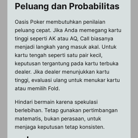
Peluang dan Probabilitas
Oasis Poker membutuhkan penilaian
peluang cepat. Jika Anda memegang kartu
tinggi seperti AK atau AQ, Call biasanya
menjadi langkah yang masuk akal. Untuk
kartu tengah seperti satu pair kecil,
keputusan tergantung pada kartu terbuka
dealer. Jika dealer menunjukkan kartu
tinggi, evaluasi ulang untuk menukar kartu
atau memilih Fold.
Hindari bermain karena spekulasi
berlebihan. Tetap gunakan pertimbangan
matematis, bukan perasaan, untuk
menjaga keputusan tetap konsisten.