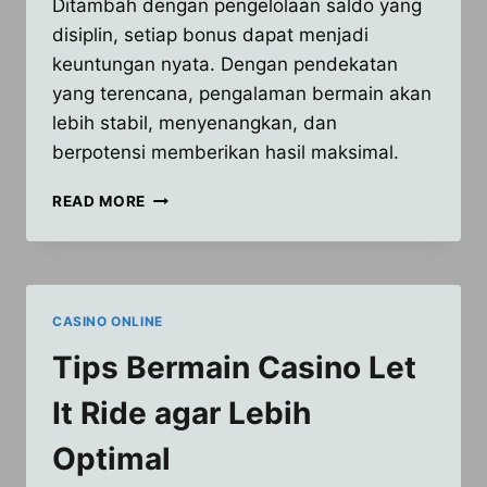
Ditambah dengan pengelolaan saldo yang
disiplin, setiap bonus dapat menjadi
keuntungan nyata. Dengan pendekatan
yang terencana, pengalaman bermain akan
lebih stabil, menyenangkan, dan
berpotensi memberikan hasil maksimal.
CARA
READ MORE
MEMAHAMI
POLA
PERMAINAN
CASINO
500X
CASINO ONLINE
VEGAS
ROULETTE
Tips Bermain Casino Let
It Ride agar Lebih
Optimal