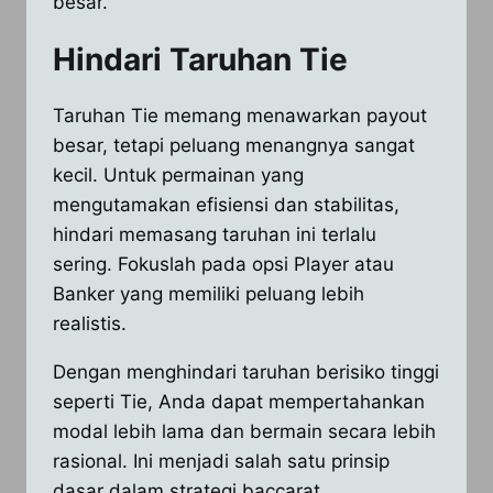
besar.
Hindari Taruhan Tie
Taruhan Tie memang menawarkan payout
besar, tetapi peluang menangnya sangat
kecil. Untuk permainan yang
mengutamakan efisiensi dan stabilitas,
hindari memasang taruhan ini terlalu
sering. Fokuslah pada opsi Player atau
Banker yang memiliki peluang lebih
realistis.
Dengan menghindari taruhan berisiko tinggi
seperti Tie, Anda dapat mempertahankan
modal lebih lama dan bermain secara lebih
rasional. Ini menjadi salah satu prinsip
dasar dalam strategi baccarat.