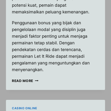
potensi kuat, pemain dapat
memaksimalkan peluang kemenangan.
Penggunaan bonus yang bijak dan
pengelolaan modal yang disiplin juga
menjadi faktor penting untuk menjaga
permainan tetap stabil. Dengan
pendekatan cerdas dan terencana,
permainan Let It Ride dapat menjadi
pengalaman yang menguntungkan dan
menyenangkan.
TIPS
READ MORE
BERMAIN
CASINO
LET
IT
RIDE
CASINO ONLINE
AGAR