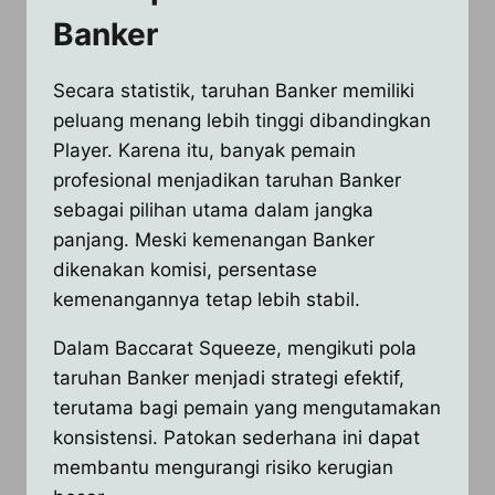
Banker
Secara statistik, taruhan Banker memiliki
peluang menang lebih tinggi dibandingkan
Player. Karena itu, banyak pemain
profesional menjadikan taruhan Banker
sebagai pilihan utama dalam jangka
panjang. Meski kemenangan Banker
dikenakan komisi, persentase
kemenangannya tetap lebih stabil.
Dalam Baccarat Squeeze, mengikuti pola
taruhan Banker menjadi strategi efektif,
terutama bagi pemain yang mengutamakan
konsistensi. Patokan sederhana ini dapat
membantu mengurangi risiko kerugian