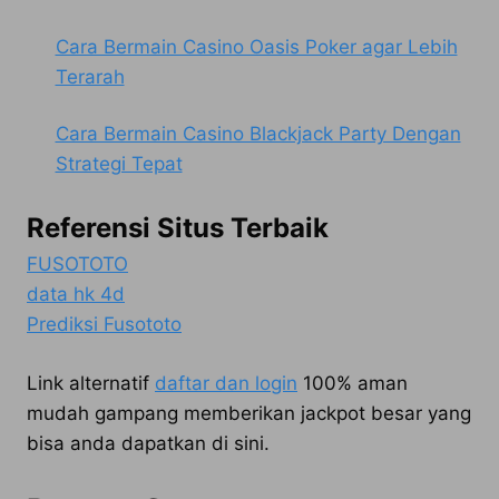
Cara Bermain Casino Oasis Poker agar Lebih
Terarah
Cara Bermain Casino Blackjack Party Dengan
Strategi Tepat
Referensi Situs Terbaik
FUSOTOTO
data hk 4d
Prediksi Fusototo
Link alternatif
daftar dan login
100% aman
mudah gampang memberikan jackpot besar yang
bisa anda dapatkan di sini.