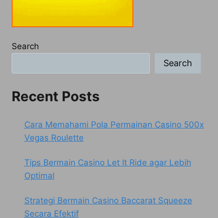
Search
Search
Recent Posts
Cara Memahami Pola Permainan Casino 500x
Vegas Roulette
Tips Bermain Casino Let It Ride agar Lebih
Optimal
Strategi Bermain Casino Baccarat Squeeze
Secara Efektif