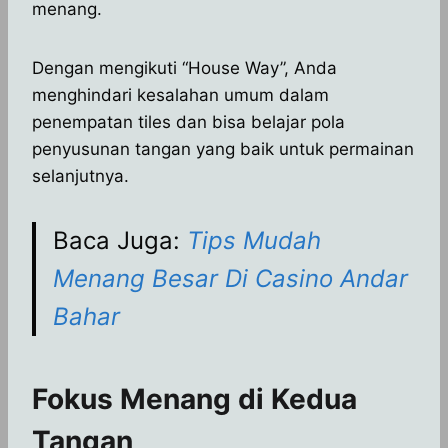
menang.
Dengan mengikuti “House Way”, Anda
menghindari kesalahan umum dalam
penempatan tiles dan bisa belajar pola
penyusunan tangan yang baik untuk permainan
selanjutnya.
Baca Juga:
Tips Mudah
Menang Besar Di Casino Andar
Bahar
Fokus Menang di Kedua
Tangan