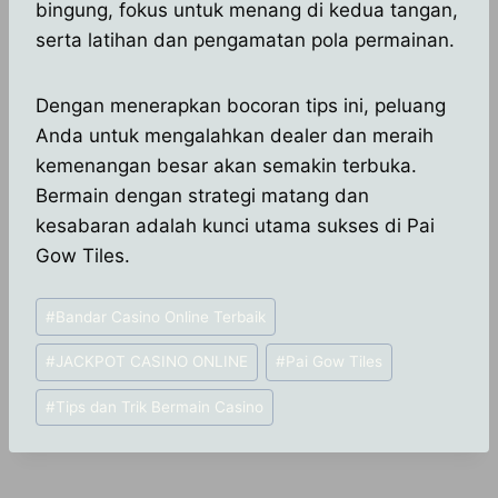
bingung, fokus untuk menang di kedua tangan,
serta latihan dan pengamatan pola permainan.
Dengan menerapkan bocoran tips ini, peluang
Anda untuk mengalahkan dealer dan meraih
kemenangan besar akan semakin terbuka.
Bermain dengan strategi matang dan
kesabaran adalah kunci utama sukses di Pai
Gow Tiles.
Post
#
Bandar Casino Online Terbaik
Tags:
#
JACKPOT CASINO ONLINE
#
Pai Gow Tiles
#
Tips dan Trik Bermain Casino