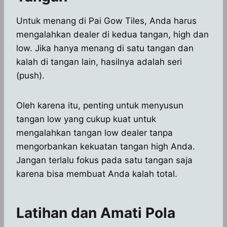
Untuk menang di Pai Gow Tiles, Anda harus
mengalahkan dealer di kedua tangan, high dan
low. Jika hanya menang di satu tangan dan
kalah di tangan lain, hasilnya adalah seri
(push).
Oleh karena itu, penting untuk menyusun
tangan low yang cukup kuat untuk
mengalahkan tangan low dealer tanpa
mengorbankan kekuatan tangan high Anda.
Jangan terlalu fokus pada satu tangan saja
karena bisa membuat Anda kalah total.
Latihan dan Amati Pola