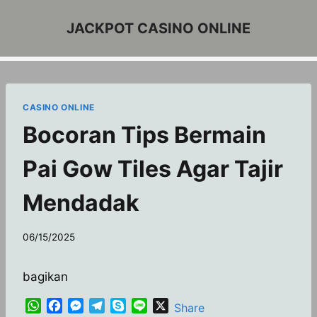
Skip
JACKPOT CASINO ONLINE
to
content
CASINO ONLINE
Bocoran Tips Bermain
Pai Gow Tiles Agar Tajir
Mendadak
By
06/15/2025
adminene
bagikan
W
F
M
T
S
L
X
Share