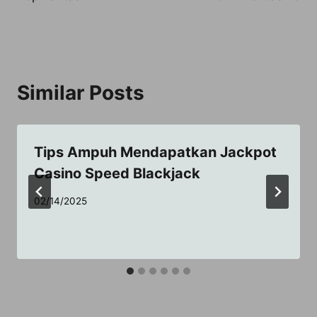
Similar Posts
Tips Ampuh Mendapatkan Jackpot
Casino Speed Blackjack
02/14/2025