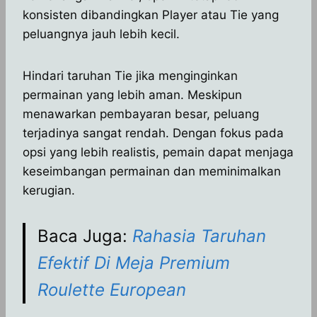
konsisten dibandingkan Player atau Tie yang
peluangnya jauh lebih kecil.
Hindari taruhan Tie jika menginginkan
permainan yang lebih aman. Meskipun
menawarkan pembayaran besar, peluang
terjadinya sangat rendah. Dengan fokus pada
opsi yang lebih realistis, pemain dapat menjaga
keseimbangan permainan dan meminimalkan
kerugian.
Baca Juga:
Rahasia Taruhan
Efektif Di Meja Premium
Roulette European