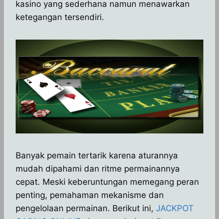
t
e
s
e
p
e
kasino yang sederhana namun menawarkan
s
b
e
g
e
ketegangan tersendiri.
A
o
n
r
p
o
g
a
p
k
e
m
r
Banyak pemain tertarik karena aturannya
mudah dipahami dan ritme permainannya
cepat. Meski keberuntungan memegang peran
penting, pemahaman mekanisme dan
pengelolaan permainan. Berikut ini,
JACKPOT