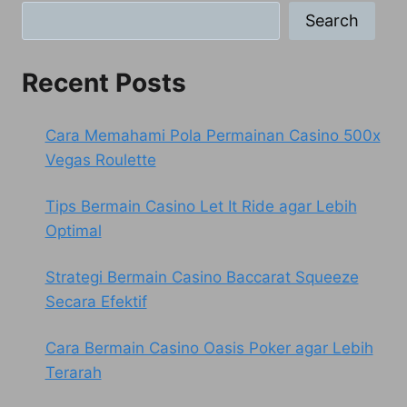
Search
Recent Posts
Cara Memahami Pola Permainan Casino 500x
Vegas Roulette
Tips Bermain Casino Let It Ride agar Lebih
Optimal
Strategi Bermain Casino Baccarat Squeeze
Secara Efektif
Cara Bermain Casino Oasis Poker agar Lebih
Terarah