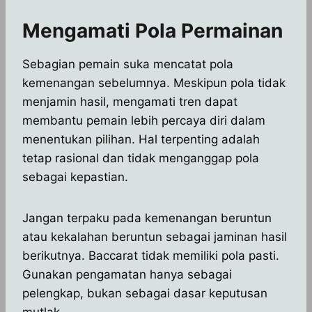
Mengamati Pola Permainan
Sebagian pemain suka mencatat pola
kemenangan sebelumnya. Meskipun pola tidak
menjamin hasil, mengamati tren dapat
membantu pemain lebih percaya diri dalam
menentukan pilihan. Hal terpenting adalah
tetap rasional dan tidak menganggap pola
sebagai kepastian.
Jangan terpaku pada kemenangan beruntun
atau kekalahan beruntun sebagai jaminan hasil
berikutnya. Baccarat tidak memiliki pola pasti.
Gunakan pengamatan hanya sebagai
pelengkap, bukan sebagai dasar keputusan