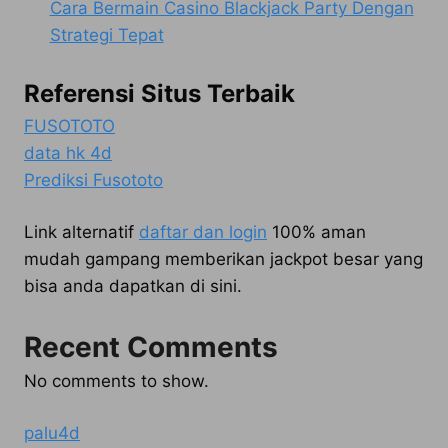
Cara Bermain Casino Blackjack Party Dengan
Strategi Tepat
Referensi Situs Terbaik
FUSOTOTO
data hk 4d
Prediksi Fusototo
Link alternatif
daftar dan login
100% aman
mudah gampang memberikan jackpot besar yang
bisa anda dapatkan di sini.
Recent Comments
No comments to show.
palu4d