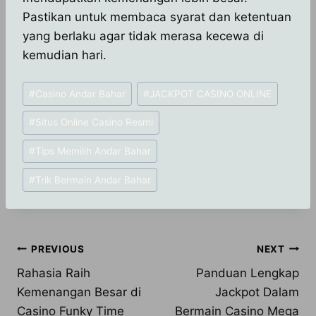
Pastikan untuk membaca syarat dan ketentuan
yang berlaku agar tidak merasa kecewa di
kemudian hari.
Post
#
Casino Andar Bahar
#
JACKPOT CASINO ONLINE
Tags:
#
Situs Online Casino Resmi
#
Tips Memilih Andar Bahar
#
Trik Bermain Andar Bahar
Post
PREVIOUS
NEXT
Rahasia Raih
Panduan Lengkap
navigation
Kemenangan Besar di
Jackpot Dalam
Casino Funky Time
Bermain Casino Mega