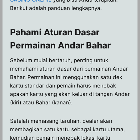
Berikut adalah panduan lengkapnya.
Pahami Aturan Dasar
Permainan Andar Bahar
Sebelum mulai bertaruh, penting untuk
memahami aturan dasar dari permainan Andar
Bahar. Permainan ini menggunakan satu dek
kartu standar dan pemain harus menebak
apakah kartu yang akan keluar di tangan Andar
(kiri) atau Bahar (kanan).
Setelah memasang taruhan, dealer akan
membagikan satu kartu sebagai kartu utama,
kemudian pemain menebak lokasi kartu