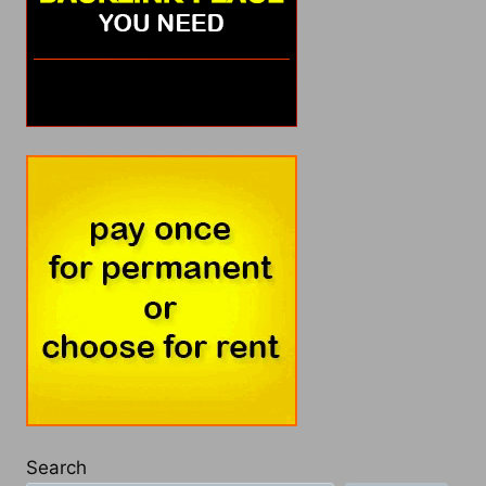
Search