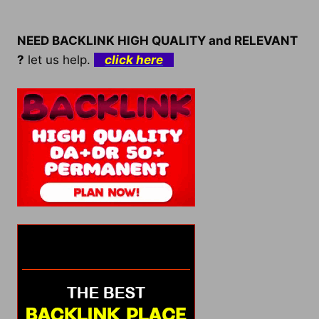
NEED BACKLINK HIGH QUALITY and RELEVANT
?
let us help.
click here