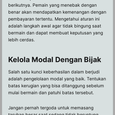
berikutnya. Pemain yang menebak dengan
benar akan mendapatkan kemenangan dengan
pembayaran tertentu. Mengetahui aturan ini
adalah langkah awal agar tidak bingung saat
bermain dan dapat membuat keputusan yang
lebih cerdas.
Kelola Modal Dengan Bijak
Salah satu kunci keberhasilan dalam berjudi
adalah pengelolaan modal yang baik. Tentukan
batas kerugian yang bisa ditanggung sebelum
mulai bermain dan patuhi batas tersebut.
Jangan pernah tergoda untuk memasang
taruhan besar saat sedang tidak beruntung