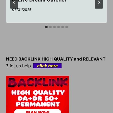
03/31/2025
NEED BACKLINK HIGH QUALITY and RELEVANT
?
let us help.
click here