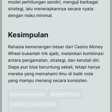
model perhitungan sendiri, menguji berbagai
strategi, lalu menerapkannya secara nyata
dengan risiko minimal.
Kesimpulan
Rahasia kemenangan besar dari Casino Money
Wheel bukanlah trik ajaib, melainkan kombinasi
antara pengamatan, strategi, dan kendali diri.
Siapa pun bisa beruntung sekali, tetapi hanya
mereka yang memahami ilmu di balik roda
yang mampu menang secara konsisten.
Post
#
Casino Money Whel
#
CASINO ONLINE
Tags:
#
JACKPOT CASINO ONLINE