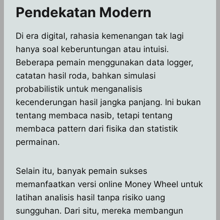
Pendekatan Modern
Di era digital, rahasia kemenangan tak lagi
hanya soal keberuntungan atau intuisi.
Beberapa pemain menggunakan data logger,
catatan hasil roda, bahkan simulasi
probabilistik untuk menganalisis
kecenderungan hasil jangka panjang. Ini bukan
tentang membaca nasib, tetapi tentang
membaca pattern dari fisika dan statistik
permainan.
Selain itu, banyak pemain sukses
memanfaatkan versi online Money Wheel untuk
latihan analisis hasil tanpa risiko uang
sungguhan. Dari situ, mereka membangun