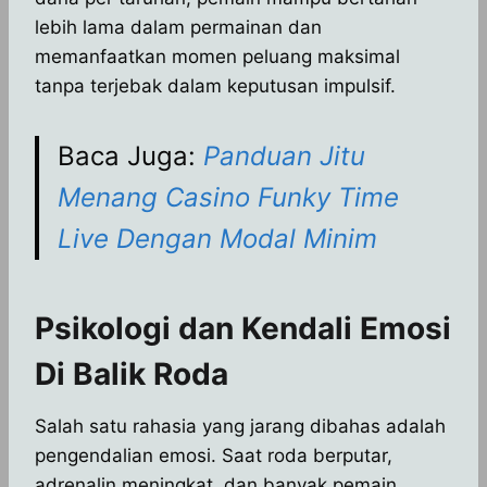
lebih lama dalam permainan dan
memanfaatkan momen peluang maksimal
tanpa terjebak dalam keputusan impulsif.
Baca Juga:
Panduan Jitu
Menang Casino Funky Time
Live Dengan Modal Minim
Psikologi dan Kendali Emosi
Di Balik Roda
Salah satu rahasia yang jarang dibahas adalah
pengendalian emosi. Saat roda berputar,
adrenalin meningkat, dan banyak pemain