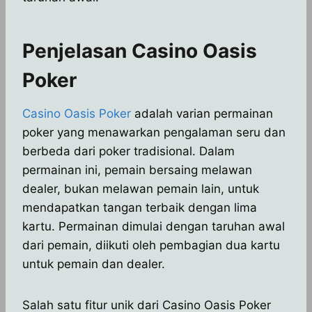
Penjelasan Casino Oasis
Poker
Casino Oasis Poker
adalah varian permainan
poker yang menawarkan pengalaman seru dan
berbeda dari poker tradisional. Dalam
permainan ini, pemain bersaing melawan
dealer, bukan melawan pemain lain, untuk
mendapatkan tangan terbaik dengan lima
kartu. Permainan dimulai dengan taruhan awal
dari pemain, diikuti oleh pembagian dua kartu
untuk pemain dan dealer.
Salah satu fitur unik dari Casino Oasis Poker