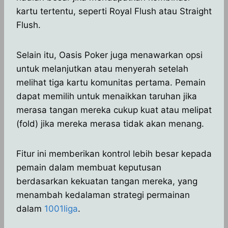
kartu tertentu, seperti Royal Flush atau Straight
Flush.
Selain itu, Oasis Poker juga menawarkan opsi
untuk melanjutkan atau menyerah setelah
melihat tiga kartu komunitas pertama. Pemain
dapat memilih untuk menaikkan taruhan jika
merasa tangan mereka cukup kuat atau melipat
(fold) jika mereka merasa tidak akan menang.
Fitur ini memberikan kontrol lebih besar kepada
pemain dalam membuat keputusan
berdasarkan kekuatan tangan mereka, yang
menambah kedalaman strategi permainan
dalam
1001liga
.