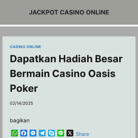
Skip
JACKPOT CASINO ONLINE
to
content
CASINO ONLINE
Dapatkan Hadiah Besar
Bermain Casino Oasis
Poker
By
02/14/2025
Aldi1
bagikan
W
F
M
T
S
L
X
Share