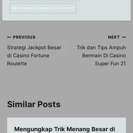
#
Penjelasan Casino Oasis Poker
Post
PREVIOUS
NEXT
Strategi Jackpot Besar
Trik dan Tips Ampuh
navigation
di Casino Fortune
Bermain Di Casino
Roulette
Super Fun 21
Similar Posts
Mengungkap Trik Menang Besar di