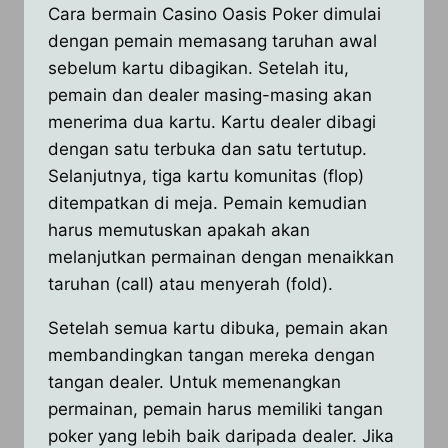
Cara bermain Casino Oasis Poker dimulai
dengan pemain memasang taruhan awal
sebelum kartu dibagikan. Setelah itu,
pemain dan dealer masing-masing akan
menerima dua kartu. Kartu dealer dibagi
dengan satu terbuka dan satu tertutup.
Selanjutnya, tiga kartu komunitas (flop)
ditempatkan di meja. Pemain kemudian
harus memutuskan apakah akan
melanjutkan permainan dengan menaikkan
taruhan (call) atau menyerah (fold).
Setelah semua kartu dibuka, pemain akan
membandingkan tangan mereka dengan
tangan dealer. Untuk memenangkan
permainan, pemain harus memiliki tangan
poker yang lebih baik daripada dealer. Jika