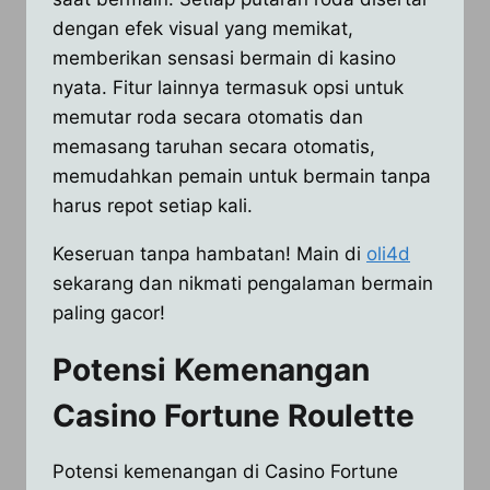
dengan efek visual yang memikat,
memberikan sensasi bermain di kasino
nyata. Fitur lainnya termasuk opsi untuk
memutar roda secara otomatis dan
memasang taruhan secara otomatis,
memudahkan pemain untuk bermain tanpa
harus repot setiap kali.
Keseruan tanpa hambatan! Main di
oli4d
sekarang dan nikmati pengalaman bermain
paling gacor!
Potensi Kemenangan
Casino Fortune Roulette
Potensi kemenangan di Casino Fortune