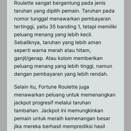
Roulette sangat bergantung pada jenis
taruhan yang dipilih pemain. Taruhan pada
nomor tunggal menawarkan pembayaran
tertinggi, yaitu 35 banding 1, tetapi memiliki
peluang menang yang lebih kecil.
Sebaliknya, taruhan yang lebih aman
seperti warna merah atau hitam,
ganjil/genap. Atau kolom memberikan
peluang menang yang lebih tinggi, namun
dengan pembayaran yang lebih rendah.
Selain itu, Fortune Roulette juga
menawarkan peluang untuk memenangkan
jackpot progresif melalui taruhan
tambahan. Jackpot ini memungkinkan
pemain untuk meraih kemenangan besar
jika mereka berhasil memprediksi hasil