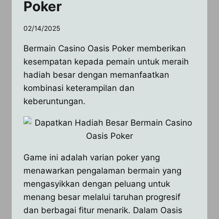
Poker
02/14/2025
Bermain Casino Oasis Poker memberikan
kesempatan kepada pemain untuk meraih
hadiah besar dengan memanfaatkan
kombinasi keterampilan dan
keberuntungan.
Game ini adalah varian poker yang
menawarkan pengalaman bermain yang
mengasyikkan dengan peluang untuk
menang besar melalui taruhan progresif
dan berbagai fitur menarik. Dalam Oasis