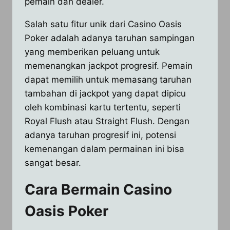
pemain dan dealer.
Salah satu fitur unik dari Casino Oasis
Poker adalah adanya taruhan sampingan
yang memberikan peluang untuk
memenangkan jackpot progresif. Pemain
dapat memilih untuk memasang taruhan
tambahan di jackpot yang dapat dipicu
oleh kombinasi kartu tertentu, seperti
Royal Flush atau Straight Flush. Dengan
adanya taruhan progresif ini, potensi
kemenangan dalam permainan ini bisa
sangat besar.
Cara Bermain Casino
Oasis Poker