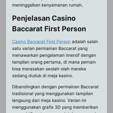
meninggalkan kenyamanan rumah.
Penjelasan Casino
Baccarat First Person
Casino Baccarat First Person
adalah salah
satu varian permainan Baccarat yang
menawarkan pengalaman imersif dengan
tampilan orang pertama, di mana pemain
bisa merasakan seolah-olah mereka
sedang duduk di meja kasino.
Dibandingkan dengan permainan Baccarat
tradisional yang menggunakan tampilan
langsung dari meja kasino. Varian ini
menggunakan grafis 3D yang memberikan