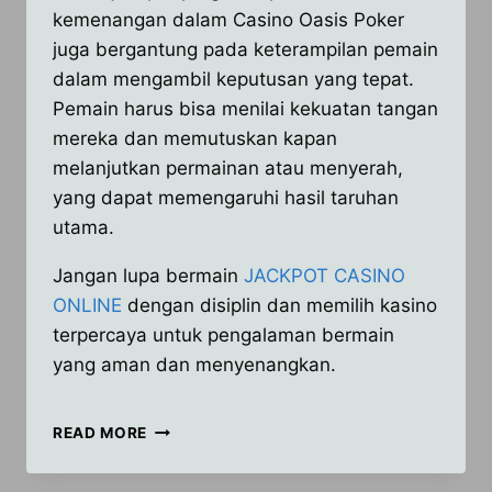
kemenangan dalam Casino Oasis Poker
juga bergantung pada keterampilan pemain
dalam mengambil keputusan yang tepat.
Pemain harus bisa menilai kekuatan tangan
mereka dan memutuskan kapan
melanjutkan permainan atau menyerah,
yang dapat memengaruhi hasil taruhan
utama.
Jangan lupa bermain
JACKPOT CASINO
ONLINE
dengan disiplin dan memilih kasino
terpercaya untuk pengalaman bermain
yang aman dan menyenangkan.
DAPATKAN
READ MORE
HADIAH
BESAR