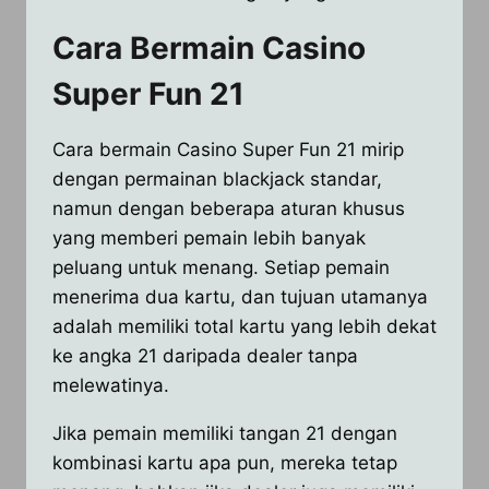
Cara Bermain Casino
Super Fun 21
Cara bermain Casino Super Fun 21 mirip
dengan permainan blackjack standar,
namun dengan beberapa aturan khusus
yang memberi pemain lebih banyak
peluang untuk menang. Setiap pemain
menerima dua kartu, dan tujuan utamanya
adalah memiliki total kartu yang lebih dekat
ke angka 21 daripada dealer tanpa
melewatinya.
Jika pemain memiliki tangan 21 dengan
kombinasi kartu apa pun, mereka tetap