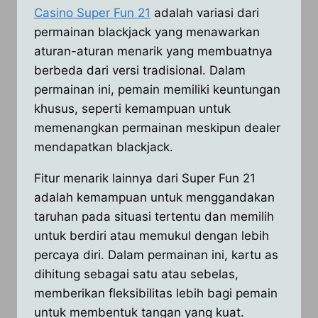
Casino Super Fun 21
adalah variasi dari
permainan blackjack yang menawarkan
aturan-aturan menarik yang membuatnya
berbeda dari versi tradisional. Dalam
permainan ini, pemain memiliki keuntungan
khusus, seperti kemampuan untuk
memenangkan permainan meskipun dealer
mendapatkan blackjack.
Fitur menarik lainnya dari Super Fun 21
adalah kemampuan untuk menggandakan
taruhan pada situasi tertentu dan memilih
untuk berdiri atau memukul dengan lebih
percaya diri. Dalam permainan ini, kartu as
dihitung sebagai satu atau sebelas,
memberikan fleksibilitas lebih bagi pemain
untuk membentuk tangan yang kuat.