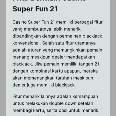
Super Fun 21
Casino Super Fun 21 memiliki berbagai fitur
yang membuatnya lebih menarik
dibandingkan dengan permainan blackjack
konvensional. Salah satu fitur utamanya
adalah aturan yang memungkinkan pemain
menang meskipun dealer mendapatkan
blackjack. Jika pemain memiliki tangan 21
dengan kombinasi kartu apapun, mereka
akan memenangkan taruhan meskipun
dealer juga memiliki blackjack.
Fitur menarik lainnya adalah kemampuan
untuk melakukan double down setelah
membagi kartu, serta opsi untuk menarik