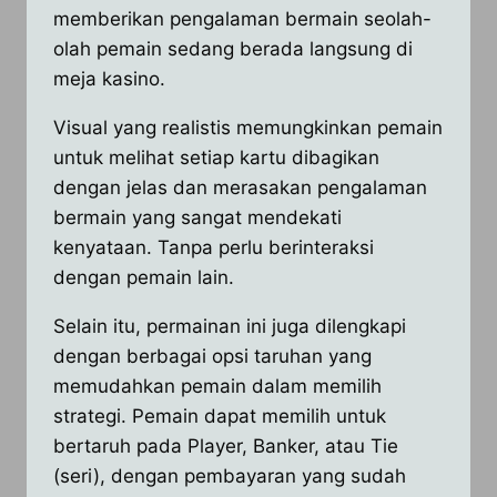
memberikan pengalaman bermain seolah-
olah pemain sedang berada langsung di
meja kasino.
Visual yang realistis memungkinkan pemain
untuk melihat setiap kartu dibagikan
dengan jelas dan merasakan pengalaman
bermain yang sangat mendekati
kenyataan. Tanpa perlu berinteraksi
dengan pemain lain.
Selain itu, permainan ini juga dilengkapi
dengan berbagai opsi taruhan yang
memudahkan pemain dalam memilih
strategi. Pemain dapat memilih untuk
bertaruh pada Player, Banker, atau Tie
(seri), dengan pembayaran yang sudah