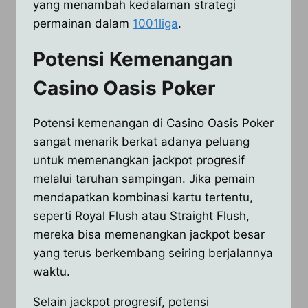
yang menambah kedalaman strategi
permainan dalam
1001liga
.
Potensi Kemenangan
Casino Oasis Poker
Potensi kemenangan di Casino Oasis Poker
sangat menarik berkat adanya peluang
untuk memenangkan jackpot progresif
melalui taruhan sampingan. Jika pemain
mendapatkan kombinasi kartu tertentu,
seperti Royal Flush atau Straight Flush,
mereka bisa memenangkan jackpot besar
yang terus berkembang seiring berjalannya
waktu.
Selain jackpot progresif, potensi