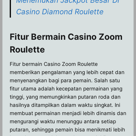
Menemukan Jackpot Besar Di
Casino Diamond Roulette
Fitur Bermain Casino Zoom
Roulette
Fitur bermain Casino Zoom Roulette
memberikan pengalaman yang lebih cepat dan
menyenangkan bagi para pemain. Salah satu
fitur utama adalah kecepatan permainan yang
tinggi, yang memungkinkan putaran roda dan
hasilnya ditampilkan dalam waktu singkat. Ini
membuat permainan menjadi lebih dinamis dan
mengurangi waktu menunggu antara setiap
putaran, sehingga pemain bisa menikmati lebih