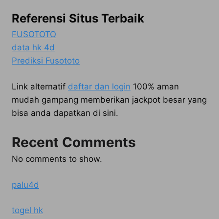
Referensi Situs Terbaik
FUSOTOTO
data hk 4d
Prediksi Fusototo
Link alternatif
daftar dan login
100% aman
mudah gampang memberikan jackpot besar yang
bisa anda dapatkan di sini.
Recent Comments
No comments to show.
palu4d
togel hk