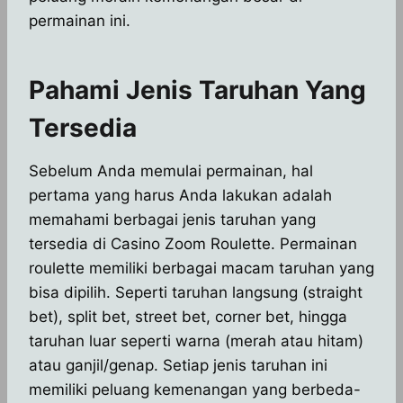
permainan ini.
Pahami Jenis Taruhan Yang
Tersedia
Sebelum Anda memulai permainan, hal
pertama yang harus Anda lakukan adalah
memahami berbagai jenis taruhan yang
tersedia di Casino Zoom Roulette. Permainan
roulette memiliki berbagai macam taruhan yang
bisa dipilih. Seperti taruhan langsung (straight
bet), split bet, street bet, corner bet, hingga
taruhan luar seperti warna (merah atau hitam)
atau ganjil/genap. Setiap jenis taruhan ini
memiliki peluang kemenangan yang berbeda-