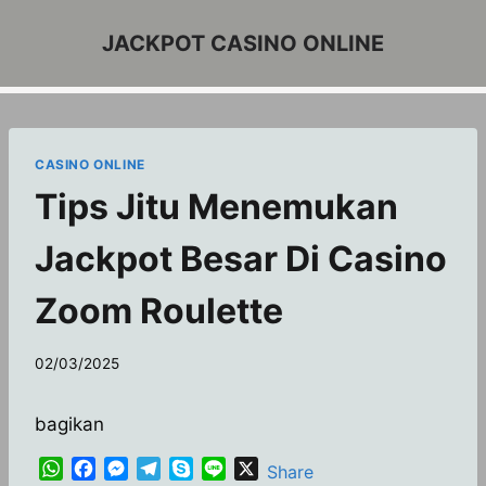
Skip
JACKPOT CASINO ONLINE
to
content
CASINO ONLINE
Tips Jitu Menemukan
Jackpot Besar Di Casino
Zoom Roulette
By
02/03/2025
Aldi1
bagikan
W
F
M
T
S
L
X
Share