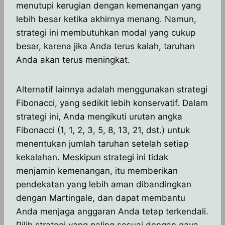
menutupi kerugian dengan kemenangan yang
lebih besar ketika akhirnya menang. Namun,
strategi ini membutuhkan modal yang cukup
besar, karena jika Anda terus kalah, taruhan
Anda akan terus meningkat.
Alternatif lainnya adalah menggunakan strategi
Fibonacci, yang sedikit lebih konservatif. Dalam
strategi ini, Anda mengikuti urutan angka
Fibonacci (1, 1, 2, 3, 5, 8, 13, 21, dst.) untuk
menentukan jumlah taruhan setelah setiap
kekalahan. Meskipun strategi ini tidak
menjamin kemenangan, itu memberikan
pendekatan yang lebih aman dibandingkan
dengan Martingale, dan dapat membantu
Anda menjaga anggaran Anda tetap terkendali.