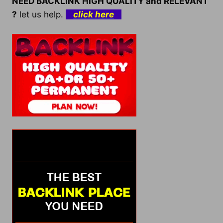
NEED BACKLINK HIGH QUALITY and RELEVANT
?
let us help.
click here