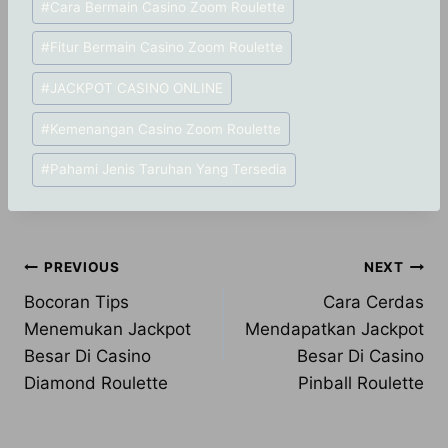
#
Cara Bermain Casino Zoom Roulette
Tags:
#
Fitur Bermain Casino Zoom Roulette
#
JACKPOT CASINO ONLINE
#
Kemenangan Casino Zoom Roulette
#
Pahami Jenis Taruhan Yang Tersedia
Post
PREVIOUS
NEXT
Bocoran Tips
Cara Cerdas
navigation
Menemukan Jackpot
Mendapatkan Jackpot
Besar Di Casino
Besar Di Casino
Diamond Roulette
Pinball Roulette