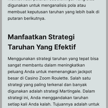
digunakan untuk menganalisis pola atau
membuat keputusan taruhan yang lebih baik di
putaran berikutnya.
Manfaatkan Strategi
Taruhan Yang Efektif
Menggunakan strategi taruhan yang tepat bisa
sangat membantu dalam meningkatkan
peluang Anda untuk memenangkan jackpot
besar di Casino Zoom Roulette. Salah satu
strategi yang paling terkenal dan banyak
digunakan adalah strategi Martingale. Dalam
strategi ini, Anda menggandakan taruhan
setiap kali Anda kalah. Tujuannya adalah untuk