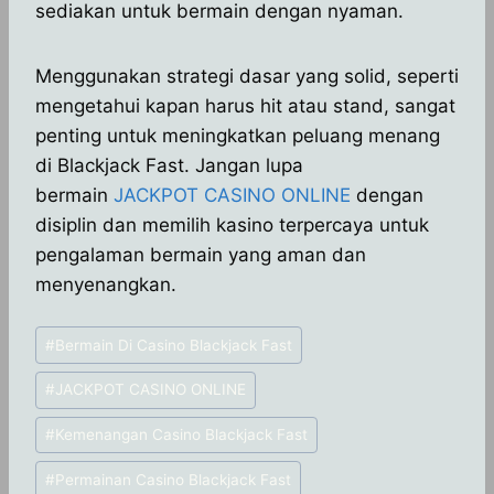
sediakan untuk bermain dengan nyaman.
Menggunakan strategi dasar yang solid, seperti
mengetahui kapan harus hit atau stand, sangat
penting untuk meningkatkan peluang menang
di Blackjack Fast.
Jangan lupa
bermain
JACKPOT CASINO ONLINE
dengan
disiplin dan memilih kasino terpercaya untuk
pengalaman bermain yang aman dan
menyenangkan.
Post
#
Bermain Di Casino Blackjack Fast
Tags:
#
JACKPOT CASINO ONLINE
#
Kemenangan Casino Blackjack Fast
#
Permainan Casino Blackjack Fast