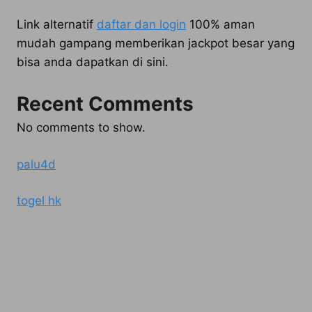
Link alternatif
daftar dan login
100% aman
mudah gampang memberikan jackpot besar yang
bisa anda dapatkan di sini.
Recent Comments
No comments to show.
palu4d
togel hk