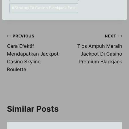
#
Strategi Di Casino Blackjack Fast
Post
PREVIOUS
NEXT
Cara Efektif
Tips Ampuh Meraih
navigation
Mendapatkan Jackpot
Jackpot Di Casino
Casino Skyline
Premium Blackjack
Roulette
Similar Posts