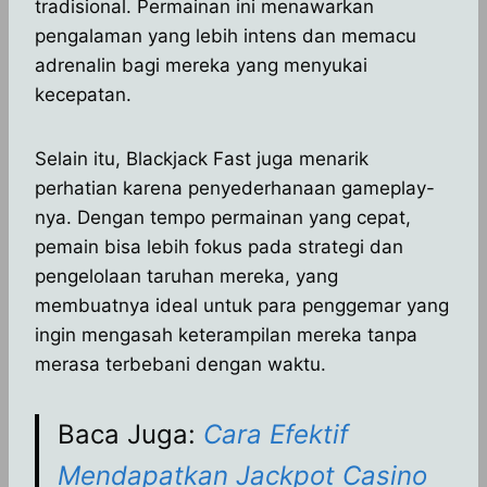
tradisional. Permainan ini menawarkan
pengalaman yang lebih intens dan memacu
adrenalin bagi mereka yang menyukai
kecepatan.
Selain itu, Blackjack Fast juga menarik
perhatian karena penyederhanaan gameplay-
nya. Dengan tempo permainan yang cepat,
pemain bisa lebih fokus pada strategi dan
pengelolaan taruhan mereka, yang
membuatnya ideal untuk para penggemar yang
ingin mengasah keterampilan mereka tanpa
merasa terbebani dengan waktu.
Baca Juga:
Cara Efektif
Mendapatkan Jackpot Casino