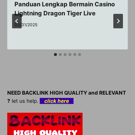
Panduan Lengkap Bermain Casino
Lightning Dragon Tiger Live
03/31/2025
NEED BACKLINK HIGH QUALITY and RELEVANT
?
let us help.
click here