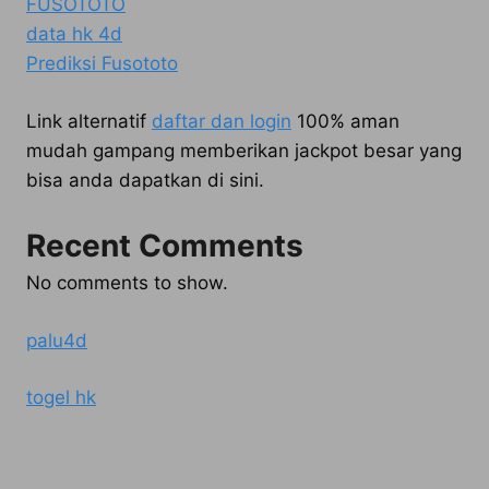
FUSOTOTO
data hk 4d
Prediksi Fusototo
Link alternatif
daftar dan login
100% aman
mudah gampang memberikan jackpot besar yang
bisa anda dapatkan di sini.
Recent Comments
No comments to show.
palu4d
togel hk