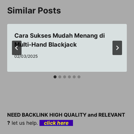
Similar Posts
Cara Sukses Mudah Menang di
Multi-Hand Blackjack
02/03/2025
NEED BACKLINK HIGH QUALITY and RELEVANT
?
let us help.
click here