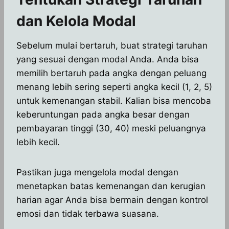
dan Kelola Modal
Sebelum mulai bertaruh, buat strategi taruhan
yang sesuai dengan modal Anda. Anda bisa
memilih bertaruh pada angka dengan peluang
menang lebih sering seperti angka kecil (1, 2, 5)
untuk kemenangan stabil. Kalian bisa mencoba
keberuntungan pada angka besar dengan
pembayaran tinggi (30, 40) meski peluangnya
lebih kecil.
Pastikan juga mengelola modal dengan
menetapkan batas kemenangan dan kerugian
harian agar Anda bisa bermain dengan kontrol
emosi dan tidak terbawa suasana.