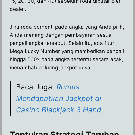
15, 20, 30, dan 40) sebelum roda diputar oleh
dealer.
Jika roda berhenti pada angka yang Anda pilih,
Anda menang dengan pembayaran sesuai
pengali angka tersebut. Selain itu, ada fitur
Mega Lucky Number yang memberikan pengali
hingga 500x pada angka tertentu secara acak,
menambah peluang jackpot besar.
Baca Juga:
Rumus
Mendapatkan Jackpot di
Casino Blackjack 3 Hand
Tentukan Strategi Taruhan