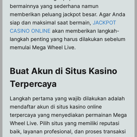
bermainnya yang sederhana namun
memberikan peluang jackpot besar. Agar Anda
siap dan maksimal saat bermain,
JACKPOT
CASINO ONLINE
akan memberikan langkah-
langkah penting yang harus dilakukan sebelum
memulai Mega Wheel Live.
Buat Akun di Situs Kasino
Terpercaya
Langkah pertama yang wajib dilakukan adalah
mendaftar akun di situs kasino online
terpercaya yang menyediakan permainan Mega
Wheel Live. Pilih situs yang memiliki reputasi
baik, layanan profesional, dan proses transaksi