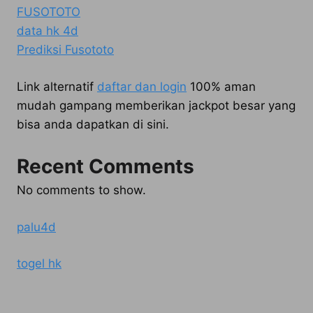
FUSOTOTO
data hk 4d
Prediksi Fusototo
Link alternatif
daftar dan login
100% aman
mudah gampang memberikan jackpot besar yang
bisa anda dapatkan di sini.
Recent Comments
No comments to show.
palu4d
togel hk