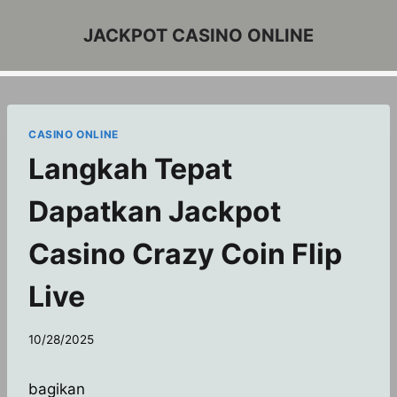
Skip
JACKPOT CASINO ONLINE
to
content
CASINO ONLINE
Langkah Tepat
Dapatkan Jackpot
Casino Crazy Coin Flip
Live
By
10/28/2025
adminene
bagikan