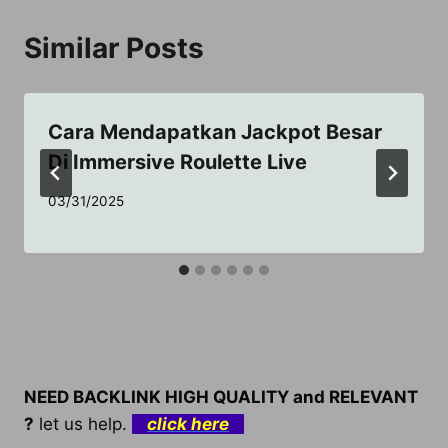
Similar Posts
Cara Mendapatkan Jackpot Besar
Di Immersive Roulette Live
03/31/2025
NEED BACKLINK HIGH QUALITY and RELEVANT
?
let us help.
click here