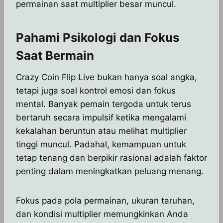
permainan saat multiplier besar muncul.
Pahami Psikologi dan Fokus
Saat Bermain
Crazy Coin Flip Live bukan hanya soal angka,
tetapi juga soal kontrol emosi dan fokus
mental. Banyak pemain tergoda untuk terus
bertaruh secara impulsif ketika mengalami
kekalahan beruntun atau melihat multiplier
tinggi muncul. Padahal, kemampuan untuk
tetap tenang dan berpikir rasional adalah faktor
penting dalam meningkatkan peluang menang.
Fokus pada pola permainan, ukuran taruhan,
dan kondisi multiplier memungkinkan Anda