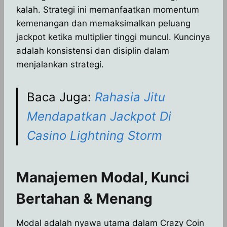
kalah. Strategi ini memanfaatkan momentum
kemenangan dan memaksimalkan peluang
jackpot ketika multiplier tinggi muncul. Kuncinya
adalah konsistensi dan disiplin dalam
menjalankan strategi.
Baca Juga:
Rahasia Jitu
Mendapatkan Jackpot Di
Casino Lightning Storm
Manajemen Modal, Kunci
Bertahan & Menang
Modal adalah nyawa utama dalam Crazy Coin