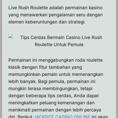
h
a
e
e
k
i
a
c
s
l
y
n
Live Rush Roulette adalah permainan kasino
t
e
s
e
p
e
yang menawarkan pengalaman seru dengan
s
b
e
g
e
elemen keberuntungan dan strategi.
A
o
n
r
p
o
g
a
p
k
e
m
r
Permainan ini menggabungkan roda roulette
klasik dengan fitur tambahan yang
memungkinkan pemain untuk memenangkan
lebih banyak. Bagi pemula, permainan ini
mungkin terasa membingungkan, tetapi
dengan beberapa tips cerdas, Anda dapat
meningkatkan peluang kemenangan dan
menikmati permainan dengan lebih percaya
diri. Berikut
JACKPOT CASINO ONLINE
ini akan