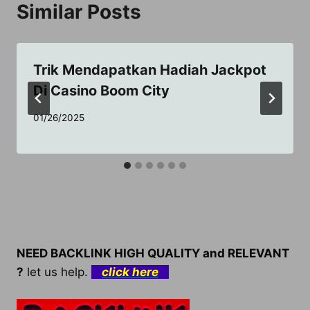
Similar Posts
Trik Mendapatkan Hadiah Jackpot
Di Casino Boom City
01/26/2025
NEED BACKLINK HIGH QUALITY and RELEVANT
?
let us help.
click here