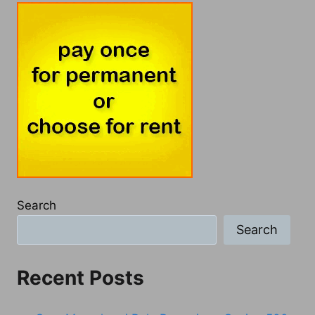
Search
Search
Recent Posts