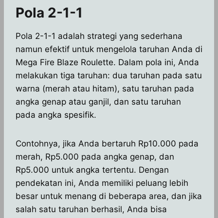
Pola 2-1-1
Pola 2-1-1 adalah strategi yang sederhana
namun efektif untuk mengelola taruhan Anda di
Mega Fire Blaze Roulette. Dalam pola ini, Anda
melakukan tiga taruhan: dua taruhan pada satu
warna (merah atau hitam), satu taruhan pada
angka genap atau ganjil, dan satu taruhan
pada angka spesifik.
Contohnya, jika Anda bertaruh Rp10.000 pada
merah, Rp5.000 pada angka genap, dan
Rp5.000 untuk angka tertentu. Dengan
pendekatan ini, Anda memiliki peluang lebih
besar untuk menang di beberapa area, dan jika
salah satu taruhan berhasil, Anda bisa