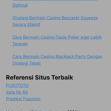
Optimal
Strategi Bermain Casino Baccarat Squeeze
Secara Efektif
Cara Bermain Casino Oasis Poker agar Lebih
Terarah
Cara Bermain Casino Blackjack Party Dengan
Strategi Tepat
Referensi Situs Terbaik
FUSOTOTO
data hk 4d
Prediksi Fusototo