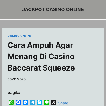
Skip
JACKPOT CASINO ONLINE
to
content
CASINO ONLINE
Cara Ampuh Agar
Menang Di Casino
Baccarat Squeeze
By
03/31/2025
Sopiandi
bagikan
W
F
M
T
S
L
X
Share