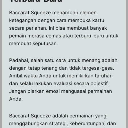
Baccarat Squeeze menambah elemen
ketegangan dengan cara membuka kartu
secara perlahan. Ini bisa membuat banyak
pemain merasa cemas atau terburu-buru untuk
membuat keputusan.
Padahal, salah satu cara untuk menang adalah
dengan tetap tenang dan tidak tergesa-gesa.
Ambil waktu Anda untuk memikirkan taruhan
dan selalu lakukan evaluasi secara objektif.
Jangan biarkan emosi menguasai permainan
Anda.
Baccarat Squeeze adalah permainan yang
menggabungkan strategi, keberuntungan, dan