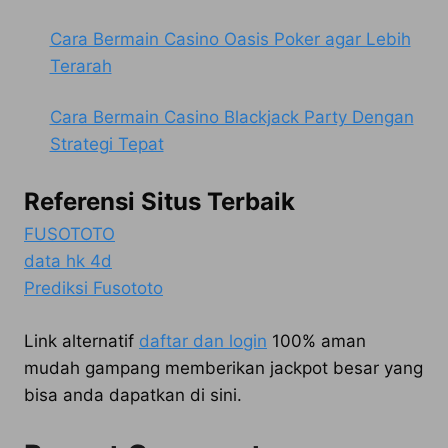
Cara Bermain Casino Oasis Poker agar Lebih
Terarah
Cara Bermain Casino Blackjack Party Dengan
Strategi Tepat
Referensi Situs Terbaik
FUSOTOTO
data hk 4d
Prediksi Fusototo
Link alternatif
daftar dan login
100% aman
mudah gampang memberikan jackpot besar yang
bisa anda dapatkan di sini.