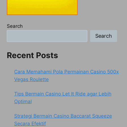
Search
Search
Recent Posts
Cara Memahami Pola Permainan Casino 500x
Vegas Roulette
Tips Bermain Casino Let It Ride agar Lebih
Optimal
Strategi Bermain Casino Baccarat Squeeze
Secara Efektif