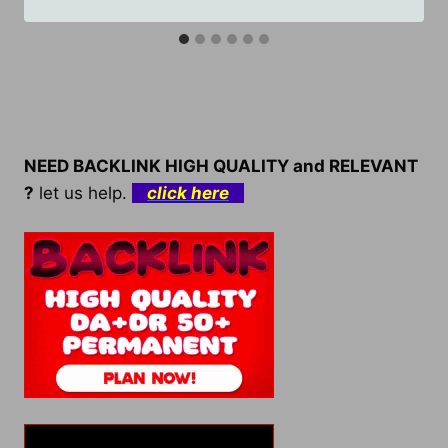
NEED BACKLINK HIGH QUALITY and RELEVANT
?
let us help.
click here