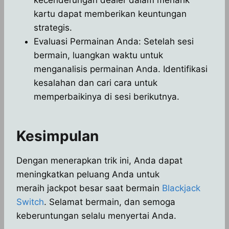
kecenderungan dealer dalam menarik
kartu dapat memberikan keuntungan
strategis.
Evaluasi Permainan Anda: Setelah sesi
bermain, luangkan waktu untuk
menganalisis permainan Anda. Identifikasi
kesalahan dan cari cara untuk
memperbaikinya di sesi berikutnya.
Kesimpulan
Dengan menerapkan trik ini, Anda dapat
meningkatkan peluang Anda untuk
meraih jackpot besar saat bermain
Blackjack
Switch
. Selamat bermain, dan semoga
keberuntungan selalu menyertai Anda.