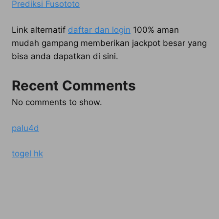
Prediksi Fusototo
Link alternatif
daftar dan login
100% aman
mudah gampang memberikan jackpot besar yang
bisa anda dapatkan di sini.
Recent Comments
No comments to show.
palu4d
togel hk