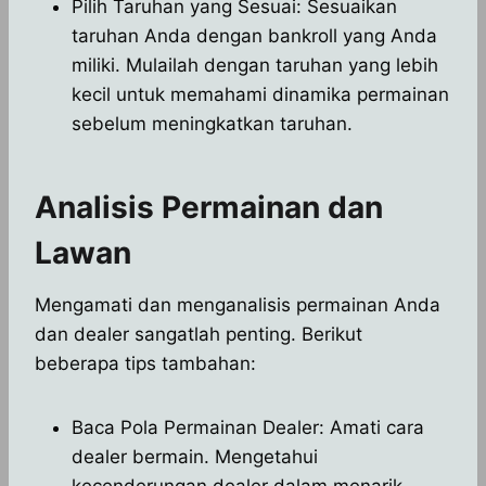
Pilih Taruhan yang Sesuai: Sesuaikan
taruhan Anda dengan bankroll yang Anda
miliki. Mulailah dengan taruhan yang lebih
kecil untuk memahami dinamika permainan
sebelum meningkatkan taruhan.
Analisis Permainan dan
Lawan
Mengamati dan menganalisis permainan Anda
dan dealer sangatlah penting. Berikut
beberapa tips tambahan:
Baca Pola Permainan Dealer: Amati cara
dealer bermain. Mengetahui