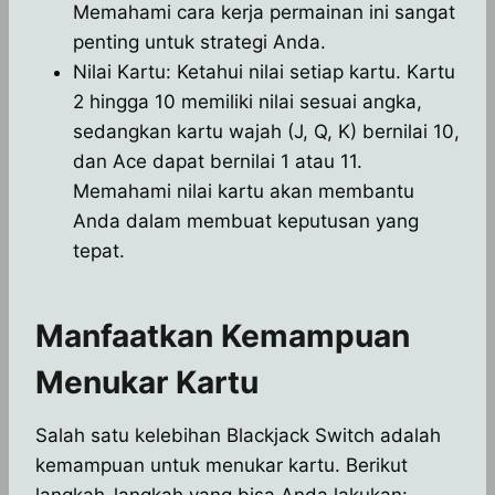
Memahami cara kerja permainan ini sangat
penting untuk strategi Anda.
Nilai Kartu: Ketahui nilai setiap kartu. Kartu
2 hingga 10 memiliki nilai sesuai angka,
sedangkan kartu wajah (J, Q, K) bernilai 10,
dan Ace dapat bernilai 1 atau 11.
Memahami nilai kartu akan membantu
Anda dalam membuat keputusan yang
tepat.
Manfaatkan Kemampuan
Menukar Kartu
Salah satu kelebihan Blackjack Switch adalah
kemampuan untuk menukar kartu. Berikut