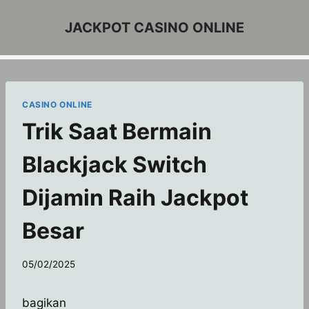
Skip
JACKPOT CASINO ONLINE
to
content
CASINO ONLINE
Trik Saat Bermain
Blackjack Switch
Dijamin Raih Jackpot
Besar
By
05/02/2025
adminene
bagikan