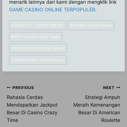
menarik lainnya dari kami dengan mengklik link
GAME CASINO ONLINE TERPOPULER
.
Post
#
JACKPOT CASINO ONLINE
#
Pahami Aturan Dasar
Tags:
#
Pilih Taruhan Yang Tepat
#
Strategi Jitu Casino Terbaik
#
Taktik Ampuh Casino Craps
Post
PREVIOUS
NEXT
Rahasia Cerdas
Strategi Ampuh
navigation
Mendapatkan Jackpot
Meraih Kemenangan
Besar Di Casino Crazy
Besar Di American
Time
Roulette