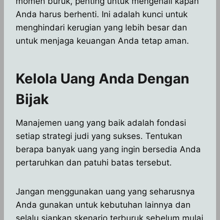
momen buruk, penting untuk mengenali kapan
Anda harus berhenti. Ini adalah kunci untuk
menghindari kerugian yang lebih besar dan
untuk menjaga keuangan Anda tetap aman.
Kelola Uang Anda Dengan
Bijak
Manajemen uang yang baik adalah fondasi
setiap strategi judi yang sukses. Tentukan
berapa banyak uang yang ingin bersedia Anda
pertaruhkan dan patuhi batas tersebut.
Jangan menggunakan uang yang seharusnya
Anda gunakan untuk kebutuhan lainnya dan
selalu siapkan skenario terburuk sebelum mulai