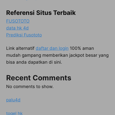
Referensi Situs Terbaik
FUSOTOTO
data hk 4d
Prediksi Fusototo
Link alternatif
daftar dan login
100% aman
mudah gampang memberikan jackpot besar yang
bisa anda dapatkan di sini.
Recent Comments
No comments to show.
palu4d
togel hk