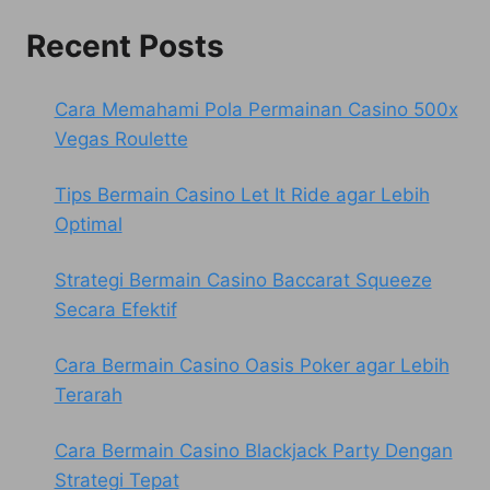
Recent Posts
Cara Memahami Pola Permainan Casino 500x
Vegas Roulette
Tips Bermain Casino Let It Ride agar Lebih
Optimal
Strategi Bermain Casino Baccarat Squeeze
Secara Efektif
Cara Bermain Casino Oasis Poker agar Lebih
Terarah
Cara Bermain Casino Blackjack Party Dengan
Strategi Tepat