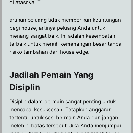
di atasnya. T
aruhan peluang tidak memberikan keuntungan
bagi house, artinya peluang Anda untuk
menang sangat baik. Ini adalah kesempatan
terbaik untuk meraih kemenangan besar tanpa
risiko tambahan dari house edge.
Jadilah Pemain Yang
Disiplin
Disiplin dalam bermain sangat penting untuk
mencapai kesuksesan. Tetapkan anggaran
tertentu untuk sesi bermain Anda dan jangan
melebihi batas tersebut. Jika Anda menjumpai