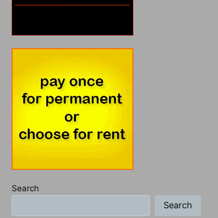
Search
Search