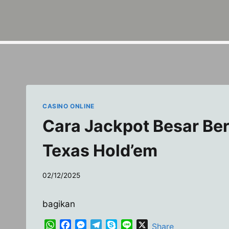
Skip
to
content
CASINO ONLINE
Cara Jackpot Besar Be
Texas Hold’em
By
02/12/2025
adminene
bagikan
W
F
M
T
S
L
X
Share