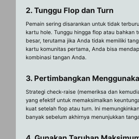
2.
Tunggu Flop dan Turn
Pemain sering disarankan untuk tidak terburu
kartu hole. Tunggu hingga flop atau bahkan
besar, terutama jika Anda tidak memiliki tan
kartu komunitas pertama, Anda bisa mendapa
kombinasi tangan Anda.
3.
Pertimbangkan Menggunaka
Strategi check-raise (memeriksa dan kemudia
yang efektif untuk memaksimalkan keuntunga
kuat setelah flop atau turn. Ini memungkink
banyak sebelum akhirnya menunjukkan tanga
4.
Gunakan Taruhan Maksimum