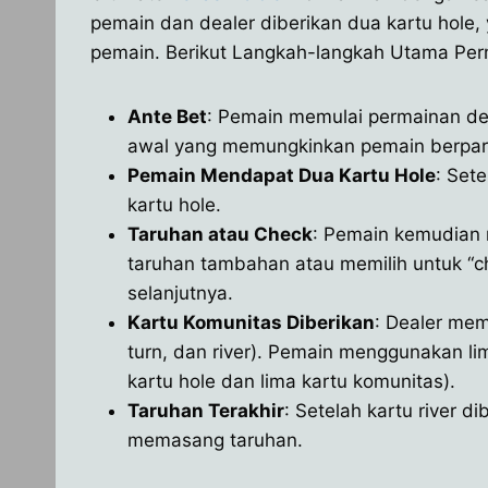
pemain dan dealer diberikan dua kartu hole,
pemain. Berikut Langkah-langkah Utama Per
Ante Bet
: Pemain memulai permainan de
awal yang memungkinkan pemain berpart
Pemain Mendapat Dua Kartu Hole
: Set
kartu hole.
Taruhan atau Check
: Pemain kemudian 
taruhan tambahan atau memilih untuk “ch
selanjutnya.
Kartu Komunitas Diberikan
: Dealer mem
turn, dan river). Pemain menggunakan lim
kartu hole dan lima kartu komunitas).
Taruhan Terakhir
: Setelah kartu river d
memasang taruhan.