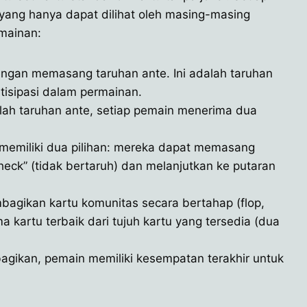
 yang hanya dapat dilihat oleh masing-masing
mainan:
ngan memasang taruhan ante. Ini adalah taruhan
isipasi dalam permainan.
elah taruhan ante, setiap pemain menerima dua
memiliki dua pilihan: mereka dapat memasang
eck” (tidak bertaruh) dan melanjutkan ke putaran
bagikan kartu komunitas secara bertahap (flop,
a kartu terbaik dari tujuh kartu yang tersedia (dua
ibagikan, pemain memiliki kesempatan terakhir untuk