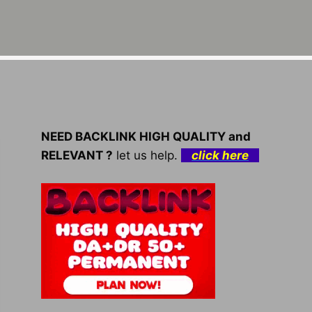
NEED BACKLINK HIGH QUALITY and
RELEVANT ?
let us help.
click here