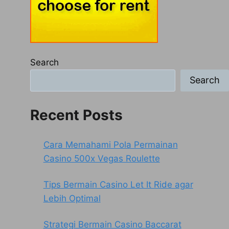
Search
Search
Recent Posts
Cara Memahami Pola Permainan
Casino 500x Vegas Roulette
Tips Bermain Casino Let It Ride agar
Lebih Optimal
Strategi Bermain Casino Baccarat