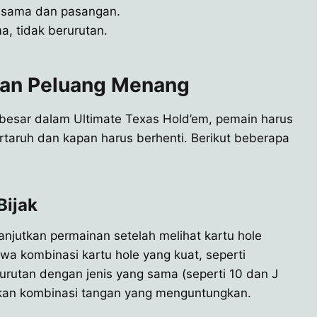
ng sama dan pasangan.
a, tidak berurutan.
kan Peluang Menang
besar dalam Ultimate Texas Hold’em, pemain harus
taruh dan kapan harus berhenti. Berikut beberapa
Bijak
anjutkan permainan setelah melihat kartu hole
 kombinasi kartu hole yang kuat, seperti
urutan dengan jenis yang sama (seperti 10 dan J
ilkan kombinasi tangan yang menguntungkan.