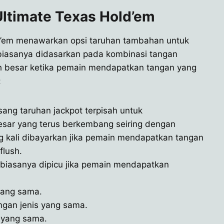
ltimate Texas Hold’em
d’em menawarkan opsi taruhan tambahan untuk
 biasanya didasarkan pada kombinasi tangan
h besar ketika pemain mendapatkan tangan yang
:
ang taruhan jackpot terpisah untuk
ar yang terus berkembang seiring dengan
ing kali dibayarkan jika pemain mendapatkan tangan
flush.
 biasanya dipicu jika pemain mendapatkan
 yang sama.
ngan jenis yang sama.
i yang sama.