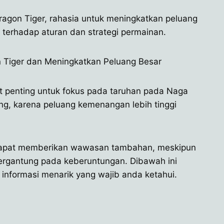
agon Tiger, rahasia untuk meningkatkan peluang
erhadap aturan dan strategi permainan.​
 penting untuk fokus pada taruhan pada
Naga
g, karena peluang kemenangan lebih tinggi
a dapat memberikan wawasan tambahan, meskipun
ergantung pada keberuntungan. Dibawah ini
nformasi menarik yang wajib anda ketahui.