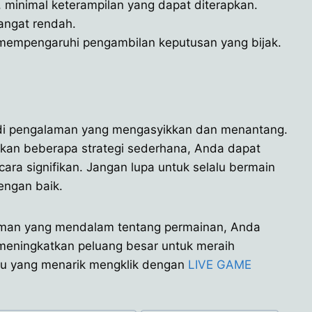
minimal keterampilan yang dapat diterapkan.
angat rendah.
 mempengaruhi pengambilan keputusan yang bijak.
adi pengalaman yang mengasyikkan dan menantang.
pkan beberapa strategi sederhana, Anda dapat
a signifikan.​ Jangan lupa untuk selalu bermain
engan baik.
man yang mendalam tentang permainan, Anda
meningkatkan peluang besar untuk meraih
aru yang menarik mengklik dengan
LIVE GAME