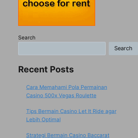
Search
Search
Recent Posts
Cara Memahami Pola Permainan
Casino 500x Vegas Roulette
Tips Bermain Casino Let It Ride agar
Lebih Optimal
Strategi Bermain Casino Baccarat