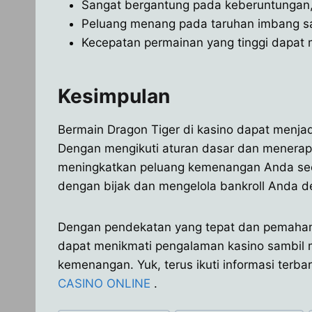
Sangat bergantung pada keberuntungan, 
Peluang menang pada taruhan imbang s
Kecepatan permainan yang tinggi dapat
Kesimpulan
Bermain Dragon Tiger
di kasino dapat menj
​Dengan mengikuti aturan dasar dan menera
meningkatkan peluang kemenangan Anda secar
dengan bijak dan mengelola bankroll Anda d
Dengan pendekatan yang tepat dan pemaha
dapat menikmati pengalaman kasino sambil 
kemenangan. Yuk, terus ikuti informasi terb
CASINO ONLINE
.