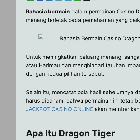
h
a
e
e
k
i
a
c
s
l
y
n
Rahasia bermain
​dalam permainan Casino Dr
t
e
s
e
p
e
menang terletak pada pemahaman yang baik t
s
b
e
g
e
A
o
n
r
p
o
g
a
p
k
e
m
r
Untuk meningkatkan peluang menang, sangat
atau
Harimau
dan menghindari taruhan imban
dengan kedua pilihan tersebut.
Selain itu, mencatat pola hasil sebelumny
harus dipahami bahwa permainan ini tetap b
JACKPOT CASINO ONLINE
akan memberikan i
Apa Itu
Dragon Tiger