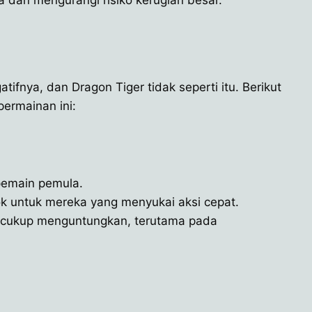
dan mengurangi risiko kerugian besar.
gatifnya, dan Dragon Tiger
tidak seperti itu. Berikut
ermainan ini:
pemain pemula.
k untuk mereka yang menyukai aksi cepat.
cukup menguntungkan, terutama pada