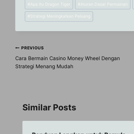
Post
#
Apa Itu Dragon Tiger
#
Aturan Dasar Permainan
Tags:
#
Strategi Meningkatkan Peluang
Post
PREVIOUS
Cara Bermain Casino Money Wheel Dengan
navigation
Strategi Menang Mudah
Similar Posts