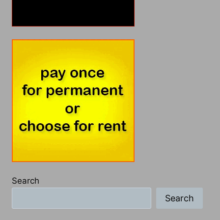
Search
Search