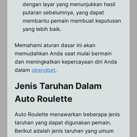
dengan layar yang menunjukkan hasil
putaran sebelumnya, yang dapat
membantu pemain membuat keputusan
yang lebih baik.
Memahami aturan dasar ini akan
memudahkan Anda saat mulai bermain
dan meningkatkan kepercayaan diri Anda
dalam
obengbet
.
Jenis Taruhan Dalam
Auto Roulette
Auto Roulette menawarkan beberapa jenis
taruhan yang dapat digunakan pemain.
Berikut adalah jenis taruhan yang umum