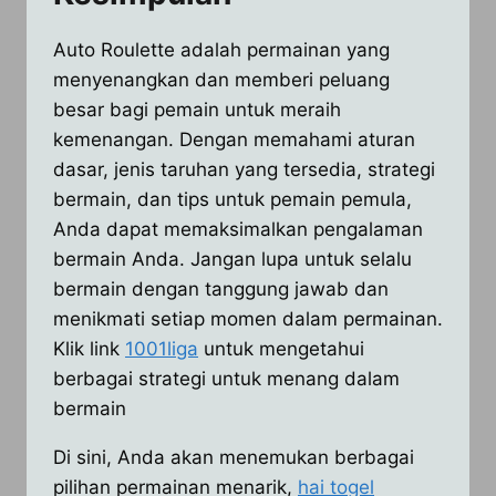
Auto Roulette adalah permainan yang
menyenangkan dan memberi peluang
besar bagi pemain untuk meraih
kemenangan. ​Dengan memahami aturan
dasar, jenis taruhan yang tersedia, strategi
bermain, dan tips untuk pemain pemula,
Anda dapat memaksimalkan pengalaman
bermain Anda.​ Jangan lupa untuk selalu
bermain dengan tanggung jawab dan
menikmati setiap momen dalam permainan.
Klik link
1001liga
untuk mengetahui
berbagai strategi untuk menang dalam
bermain
Di sini, Anda akan menemukan berbagai
pilihan permainan menarik,
hai togel