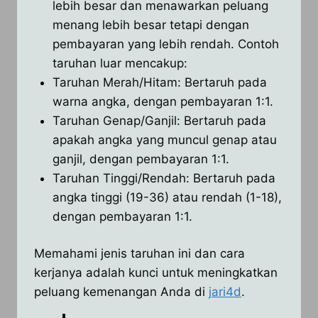
lebih besar dan menawarkan peluang
menang lebih besar tetapi dengan
pembayaran yang lebih rendah. Contoh
taruhan luar mencakup:
Taruhan Merah/Hitam: Bertaruh pada
warna angka, dengan pembayaran 1:1.
Taruhan Genap/Ganjil: Bertaruh pada
apakah angka yang muncul genap atau
ganjil, dengan pembayaran 1:1.
Taruhan Tinggi/Rendah: Bertaruh pada
angka tinggi (19-36) atau rendah (1-18),
dengan pembayaran 1:1.
Memahami jenis taruhan ini dan cara
kerjanya adalah kunci untuk meningkatkan
peluang kemenangan Anda di
jari4d
.