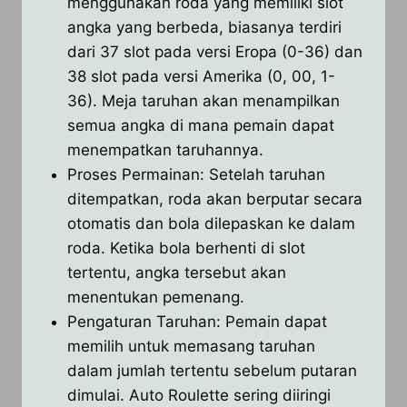
menggunakan roda yang memiliki slot
angka yang berbeda, biasanya terdiri
dari 37 slot pada versi Eropa (0-36) dan
38 slot pada versi Amerika (0, 00, 1-
36). Meja taruhan akan menampilkan
semua angka di mana pemain dapat
menempatkan taruhannya.
Proses Permainan: Setelah taruhan
ditempatkan, roda akan berputar secara
otomatis dan bola dilepaskan ke dalam
roda. Ketika bola berhenti di slot
tertentu, angka tersebut akan
menentukan pemenang.
Pengaturan Taruhan: Pemain dapat
memilih untuk memasang taruhan
dalam jumlah tertentu sebelum putaran
dimulai. Auto Roulette sering diiringi