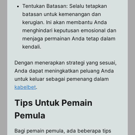
Tentukan Batasan: Selalu tetapkan
batasan untuk kemenangan dan
kerugian. Ini akan membantu Anda
menghindari keputusan emosional dan
menjaga permainan Anda tetap dalam
kendali.
Dengan menerapkan strategi yang sesuai,
Anda dapat meningkatkan peluang Anda
untuk keluar sebagai pemenang dalam
kabelbet
.
Tips Untuk Pemain
Pemula
Bagi pemain pemula, ada beberapa tips