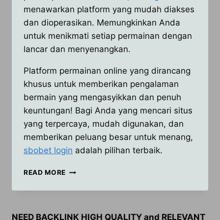
menawarkan platform yang mudah diakses
dan dioperasikan. Memungkinkan Anda
untuk menikmati setiap permainan dengan
lancar dan menyenangkan.
Platform permainan online yang dirancang
khusus untuk memberikan pengalaman
bermain yang mengasyikkan dan penuh
keuntungan! Bagi Anda yang mencari situs
yang terpercaya, mudah digunakan, dan
memberikan peluang besar untuk menang,
sbobet login
adalah pilihan terbaik.
PANDUAN
READ MORE
LENGKAP
BERMAIN
AUTO
ROULETTE
NEED BACKLINK HIGH QUALITY and RELEVANT