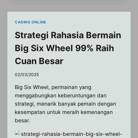
BESAR
DI
BIG
CASINO ONLINE
SIX
WHEEL
Strategi Rahasia Bermain
UNTUK
PARA
Big Six Wheel 99% Raih
PEMULA
Cuan Besar
02/03/2025
Big Six Wheel, permainan yang
menggabungkan keberuntungan dan
strategi, menarik banyak pemain dengan
kesempatan untuk meraih kemenangan
besar.