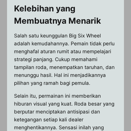
Kelebihan yang
Membuatnya Menarik
Salah satu keunggulan Big Six Wheel
adalah kemudahannya. Pemain tidak perlu
menghafal aturan rumit atau mempelajari
strategi panjang. Cukup memahami
tampilan roda, menempatkan taruhan, dan
menunggu hasil. Hal ini menjadikannya
pilihan yang ramah bagi pemula.
Selain itu, permainan ini memberikan
hiburan visual yang kuat. Roda besar yang
berputar menciptakan antisipasi dan
ketegangan setiap kali dealer
menghentikannya. Sensasi inilah yang