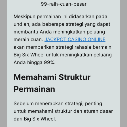
Meskipun permainan ini didasarkan pada
undian, ada beberapa strategi yang dapat
membantu Anda meningkatkan peluang
meraih cuan.
JACKPOT CASINO ONLINE
akan memberikan strategi rahasia bermain
Big Six Wheel untuk meningkatkan peluang
Anda hingga 99%.
Memahami Struktur
Permainan
Sebelum menerapkan strategi, penting
untuk memahami struktur dan aturan dasar
dari Big Six Wheel.