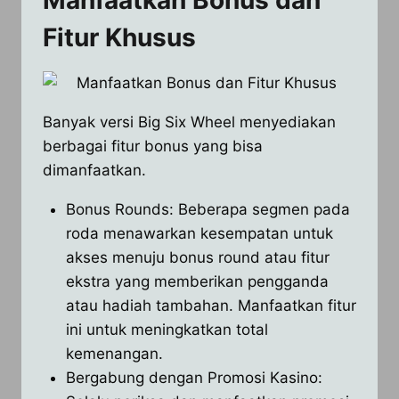
Manfaatkan Bonus dan
Fitur Khusus
Banyak versi Big Six Wheel menyediakan
berbagai fitur bonus yang bisa
dimanfaatkan.
Bonus Rounds: Beberapa segmen pada
roda menawarkan kesempatan untuk
akses menuju bonus round atau fitur
ekstra yang memberikan pengganda
atau hadiah tambahan. Manfaatkan fitur
ini untuk meningkatkan total
kemenangan.
Bergabung dengan Promosi Kasino: