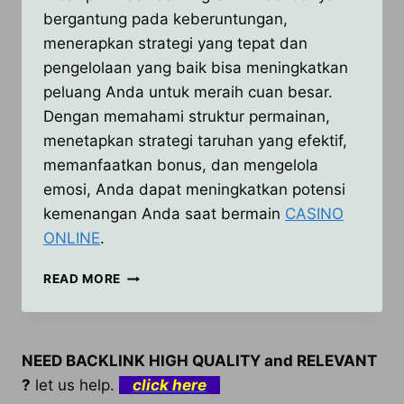
bergantung pada keberuntungan,
menerapkan strategi yang tepat dan
pengelolaan yang baik bisa meningkatkan
peluang Anda untuk meraih cuan besar.​
Dengan memahami struktur permainan,
menetapkan strategi taruhan yang efektif,
memanfaatkan bonus, dan mengelola
emosi, Anda dapat meningkatkan potensi
kemenangan Anda saat bermain
CASINO
ONLINE
.
STRATEGI
READ MORE
RAHASIA
BERMAIN
BIG
SIX
NEED BACKLINK HIGH QUALITY and RELEVANT
WHEEL
?
let us help.
click here
99%