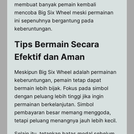
membuat banyak pemain kembali
mencoba Big Six Wheel meski permainan
ini sepenuhnya bergantung pada
keberuntungan.
Tips Bermain Secara
Efektif dan Aman
Meskipun Big Six Wheel adalah permainan
keberuntungan, pemain tetap dapat
bermain lebih bijak. Fokus pada simbol
dengan peluang lebih tinggi jika ingin
permainan berkelanjutan. Simbol
pembayaran besar memang menggoda,
tetapi peluang menangnya jauh lebih kecil.
Selain itu, tetapkan batas modal sebelum