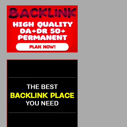
RAIH
CUAN
BESAR