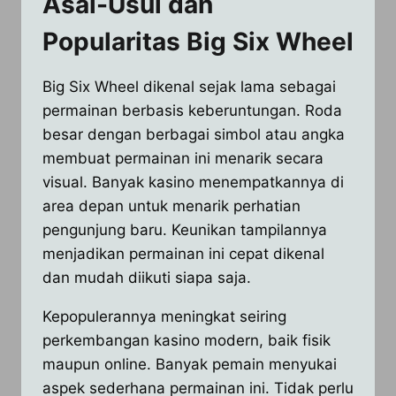
Asal-Usul dan
Popularitas Big Six Wheel
Big Six Wheel dikenal sejak lama sebagai
permainan berbasis keberuntungan. Roda
besar dengan berbagai simbol atau angka
membuat permainan ini menarik secara
visual. Banyak kasino menempatkannya di
area depan untuk menarik perhatian
pengunjung baru. Keunikan tampilannya
menjadikan permainan ini cepat dikenal
dan mudah diikuti siapa saja.
Kepopulerannya meningkat seiring
perkembangan kasino modern, baik fisik
maupun online. Banyak pemain menyukai
aspek sederhana permainan ini. Tidak perlu