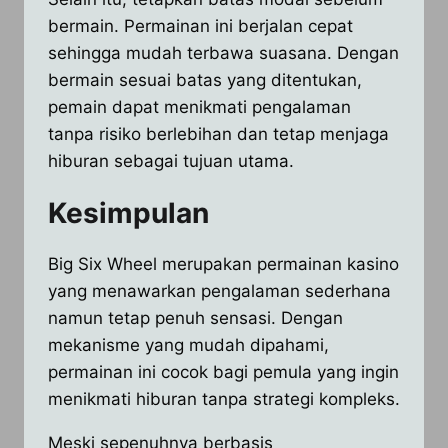
bermain. Permainan ini berjalan cepat
sehingga mudah terbawa suasana. Dengan
bermain sesuai batas yang ditentukan,
pemain dapat menikmati pengalaman
tanpa risiko berlebihan dan tetap menjaga
hiburan sebagai tujuan utama.
Kesimpulan
Big Six Wheel merupakan permainan kasino
yang menawarkan pengalaman sederhana
namun tetap penuh sensasi. Dengan
mekanisme yang mudah dipahami,
permainan ini cocok bagi pemula yang ingin
menikmati hiburan tanpa strategi kompleks.
Meski sepenuhnya berbasis