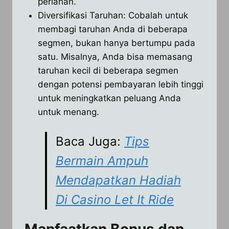
perlahan.
Diversifikasi Taruhan: Cobalah untuk
membagi taruhan Anda di beberapa
segmen, bukan hanya bertumpu pada
satu. Misalnya, Anda bisa memasang
taruhan kecil di beberapa segmen
dengan potensi pembayaran lebih tinggi
untuk meningkatkan peluang Anda
untuk menang.
Baca Juga:
Tips
Bermain Ampuh
Mendapatkan Hadiah
Di Casino Let It Ride