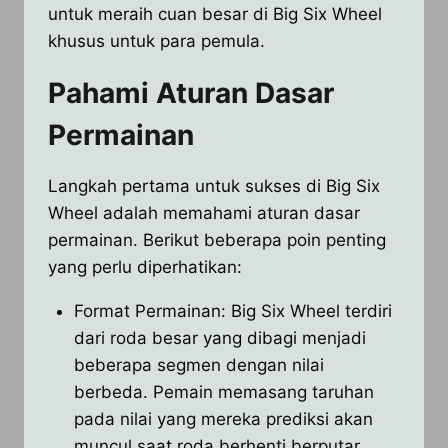
untuk meraih cuan besar di Big Six Wheel
khusus untuk para pemula.
Pahami Aturan Dasar
Permainan
Langkah pertama untuk sukses di Big Six
Wheel adalah memahami aturan dasar
permainan. Berikut beberapa poin penting
yang perlu diperhatikan:
Format Permainan: Big Six Wheel terdiri
dari roda besar yang dibagi menjadi
beberapa segmen dengan nilai
berbeda. Pemain memasang taruhan
pada nilai yang mereka prediksi akan
muncul saat roda berhenti berputar.