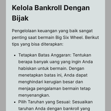
Kelola Bankroll Dengan
Bijak
Pengelolaan keuangan yang baik sangat
penting saat bermain Big Six Wheel. Berikut
tips yang bisa diterapkan:
Tetapkan Batas Anggaran: Tentukan
berapa banyak uang yang ingin Anda
habiskan untuk bermain. Dengan
menetapkan batas ini, Anda dapat
menghindari kerugian besar dan
menjaga pengalaman bermain tetap
menyenangkan.
Pilih Taruhan yang Sesuai: Sesuaikan
taruhan Anda dengan bankroll yang