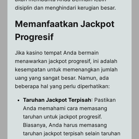
disiplin dan menghindari kerugian besar.
Memanfaatkan Jackpot
Progresif
Jika kasino tempat Anda bermain
menawarkan jackpot progresif, ini adalah
kesempatan untuk memenangkan jumlah
uang yang sangat besar. Namun, ada
beberapa hal yang perlu diperhatikan:
Taruhan Jackpot Terpisah
: Pastikan
Anda memahami cara memasang
taruhan untuk jackpot progresif.
Biasanya, Anda harus memasang
taruhan jackpot terpisah selain taruhan