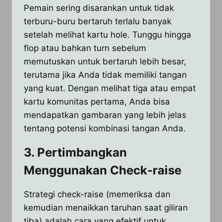
Pemain sering disarankan untuk tidak
terburu-buru bertaruh terlalu banyak
setelah melihat kartu hole. Tunggu hingga
flop atau bahkan turn sebelum
memutuskan untuk bertaruh lebih besar,
terutama jika Anda tidak memiliki tangan
yang kuat. Dengan melihat tiga atau empat
kartu komunitas pertama, Anda bisa
mendapatkan gambaran yang lebih jelas
tentang potensi kombinasi tangan Anda.
3.
Pertimbangkan
Menggunakan Check-raise
Strategi check-raise (memeriksa dan
kemudian menaikkan taruhan saat giliran
tiba) adalah cara yang efektif untuk