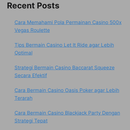
Recent Posts
Cara Memahami Pola Permainan Casino 500x
Vegas Roulette
Tips Bermain Casino Let It Ride agar Lebih
Optimal
Strategi Bermain Casino Baccarat Squeeze
Secara Efektif
Cara Bermain Casino Oasis Poker agar Lebih
Terarah
Cara Bermain Casino Blackjack Party Dengan
Strategi Tepat