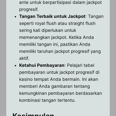
ante untuk berpartisipasi dalam jackpot
progresif.
Tangan Terbaik untuk Jackpot
: Tangan
seperti royal flush atau straight flush
sering kali diperlukan untuk
memenangkan jackpot. Ketika Anda
memiliki tangan ini, pastikan Anda
memiliki taruhan jackpot progresif yang
aktif.
Ketahui Pembayaran
: Pelajari tabel
pembayaran untuk jackpot progresif di
kasino tempat Anda bermain. Ini akan
memberi Anda gambaran tentang
kemungkinan pembayaran berdasarkan
kombinasi tangan tertentu.
Kesimpulan