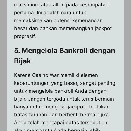
maksimum atau all-in pada kesempatan
pertama. Ini adalah cara untuk
memaksimalkan potensi kemenangan
besar dan bahkan memenangkan jackpot
progresif.
5.
Mengelola Bankroll dengan
Bijak
Karena Casino War memiliki elemen
keberuntungan yang besar, sangat penting
untuk mengelola bankroll Anda dengan
bijak. Jangan tergoda untuk terus bermain
hanya untuk mengejar jackpot. Tentukan
batas taruhan dan berhenti bermain jika
Anda telah mencapai batas tersebut. Ini
akan membantu Anda bermain lebih