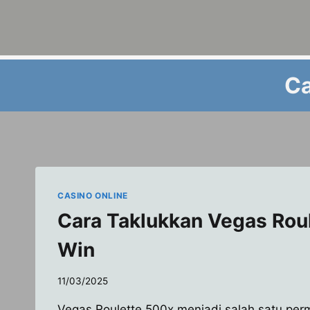
Skip
to
content
Ca
CASINO ONLINE
Cara Taklukkan Vegas Rou
Win
11/03/2025
Vegas Roulette 500x menjadi salah satu perm