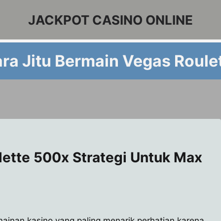
JACKPOT CASINO ONLINE
ra Jitu Bermain Vegas Roule
lette 500x Strategi Untuk Max
ainan kasino yang paling menarik perhatian karena