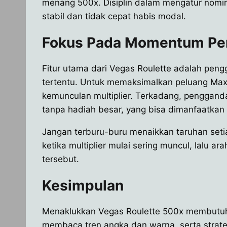
menang 500x. Disiplin dalam mengatur nomin
stabil dan tidak cepat habis modal.
Fokus Pada Momentum P
Fitur utama dari Vegas Roulette adalah pen
tertentu. Untuk memaksimalkan peluang Max
kemunculan multiplier. Terkadang, penggand
tanpa hadiah besar, yang bisa dimanfaatkan
Jangan terburu-buru menaikkan taruhan seti
ketika multiplier mulai sering muncul, lalu a
tersebut.
Kesimpulan
Menaklukkan Vegas Roulette 500x membut
membaca tren angka dan warna, serta strategi