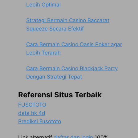
Lebih Optimal
Strategi Bermain Casino Baccarat
Squeeze Secara Efektif
Cara Bermain Casino Oasis Poker agar
Lebih Terarah
Cara Bermain Casino Blackjack Party
Dengan Strategi Tepat
Referensi Situs Terbaik
FUSOTOTO
data hk 4d
Prediksi Fusototo
Link alternatif
daftar dan login
100%