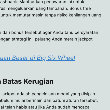
a cashback. Manfaatkan penawaran ini untuk
us mengeluarkan uang tambahan. Bonus free
 untuk memutar mesin tanpa risiko kehilangan uang
 dari bonus tersebut agar Anda tahu persyaratan
ngan strategi ini, peluang Anda meraih jackpot
uan Besar di Big Six Wheel
 Batas Kerugian
 jackpot adalah pengelolaan modal yang disiplin.
elum mulai bermain dan patuhi aturan tersebut.
al telah habis atau jika Anda sudah mencapai