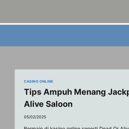
Skip
to
content
CASINO ONLINE
Tips Ampuh Menang Jackpo
Alive Saloon
05/02/2025
Bermain di kasino online seperti Dead Or Al