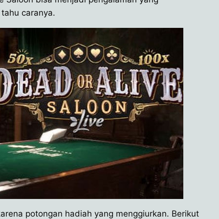
tahu caranya.
karena potongan hadiah yang menggiurkan. Berikut