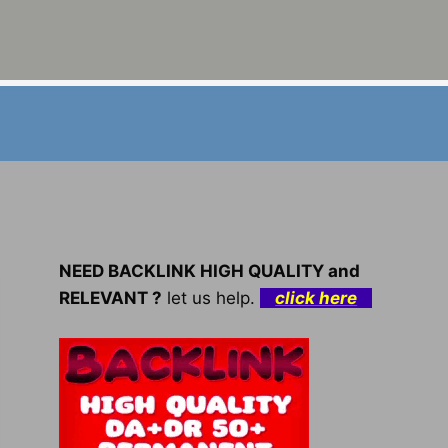
NEED BACKLINK HIGH QUALITY and
RELEVANT ?
let us help.
click here