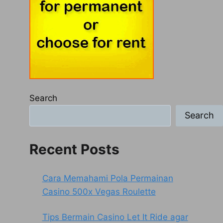
Search
Search
Recent Posts
Cara Memahami Pola Permainan
Casino 500x Vegas Roulette
Tips Bermain Casino Let It Ride agar