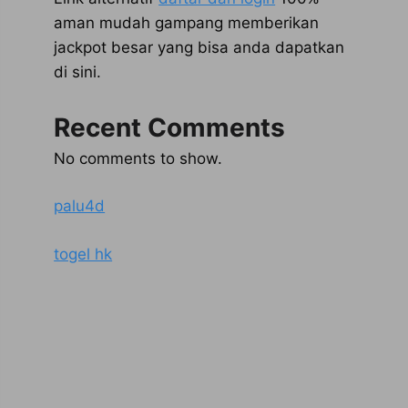
aman mudah gampang memberikan
jackpot besar yang bisa anda dapatkan
di sini.
Recent Comments
No comments to show.
palu4d
togel hk