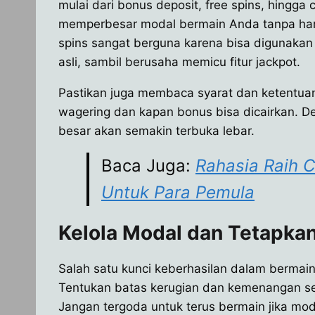
mulai dari bonus deposit, free spins, hingg
memperbesar modal bermain Anda tanpa har
spins sangat berguna karena bisa digunakan
asli, sambil berusaha memicu fitur jackpot.
Pastikan juga membaca syarat dan ketentuan
wagering dan kapan bonus bisa dicairkan. De
besar akan semakin terbuka lebar.
Baca Juga:
Rahasia Raih C
Untuk Para Pemula
Kelola Modal dan Tetapkan
Salah satu kunci keberhasilan dalam bermain
Tentukan batas kerugian dan kemenangan seb
Jangan tergoda untuk terus bermain jika mod