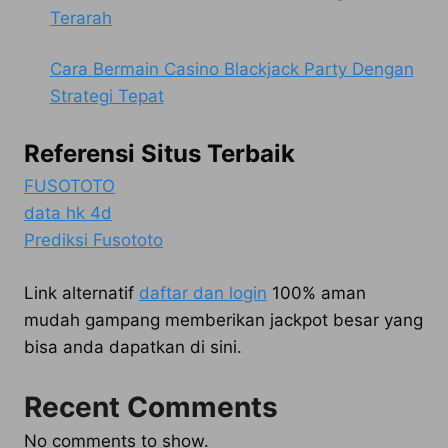
Terarah
Cara Bermain Casino Blackjack Party Dengan
Strategi Tepat
Referensi Situs Terbaik
FUSOTOTO
data hk 4d
Prediksi Fusototo
Link alternatif
daftar dan login
100% aman
mudah gampang memberikan jackpot besar yang
bisa anda dapatkan di sini.
Recent Comments
No comments to show.