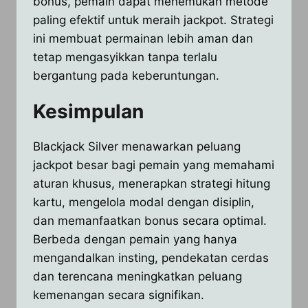
bonus, pemain dapat menemukan metode
paling efektif untuk meraih jackpot. Strategi
ini membuat permainan lebih aman dan
tetap mengasyikkan tanpa terlalu
bergantung pada keberuntungan.
Kesimpulan
Blackjack Silver menawarkan peluang
jackpot besar bagi pemain yang memahami
aturan khusus, menerapkan strategi hitung
kartu, mengelola modal dengan disiplin,
dan memanfaatkan bonus secara optimal.
Berbeda dengan pemain yang hanya
mengandalkan insting, pendekatan cerdas
dan terencana meningkatkan peluang
kemenangan secara signifikan.