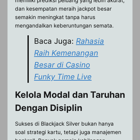
memiliki prediksi peluang yang lebih akurat,
dan kesempatan meraih jackpot besar
semakin meningkat tanpa harus
mengandalkan keberuntungan semata.
Baca Juga:
Rahasia
Raih Kemenangan
Besar di Casino
Funky Time Live
Kelola Modal dan Taruhan
Dengan Disiplin
Sukses di Blackjack Silver bukan hanya
soal strategi kartu, tetapi juga manajemen