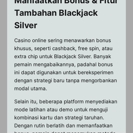
Manfaatkan Bonus & Fitur
Tambahan Blackjack
Silver
Casino online sering menawarkan bonus
khusus, seperti cashback, free spin, atau
extra chip untuk Blackjack Silver. Banyak
pemain mengabaikannya, padahal bonus
ini dapat digunakan untuk bereksperimen
dengan strategi baru tanpa mengorbankan
modal utama.
Selain itu, beberapa platform menyediakan
mode latihan atau demo untuk menguji
kombinasi kartu dan strategi taruhan.
Dengan rutin berlatih dan memanfaatkan