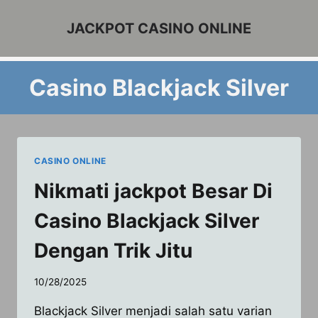
Skip
JACKPOT CASINO ONLINE
to
content
Casino Blackjack Silver
CASINO ONLINE
Nikmati jackpot Besar Di
Casino Blackjack Silver
Dengan Trik Jitu
10/28/2025
Blackjack Silver menjadi salah satu varian