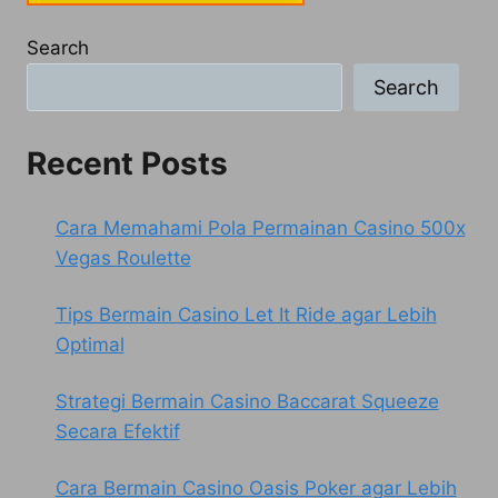
Search
Search
Recent Posts
Cara Memahami Pola Permainan Casino 500x
Vegas Roulette
Tips Bermain Casino Let It Ride agar Lebih
Optimal
Strategi Bermain Casino Baccarat Squeeze
Secara Efektif
Cara Bermain Casino Oasis Poker agar Lebih