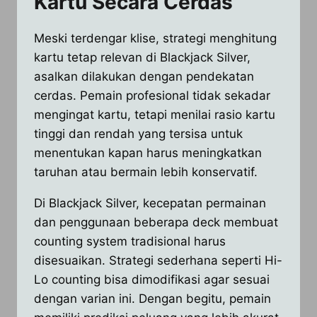
Kartu Secara Cerdas
Meski terdengar klise, strategi menghitung
kartu tetap relevan di Blackjack Silver,
asalkan dilakukan dengan pendekatan
cerdas. Pemain profesional tidak sekadar
mengingat kartu, tetapi menilai rasio kartu
tinggi dan rendah yang tersisa untuk
menentukan kapan harus meningkatkan
taruhan atau bermain lebih konservatif.
Di Blackjack Silver, kecepatan permainan
dan penggunaan beberapa deck membuat
counting system tradisional harus
disesuaikan. Strategi sederhana seperti Hi-
Lo counting bisa dimodifikasi agar sesuai
dengan varian ini. Dengan begitu, pemain