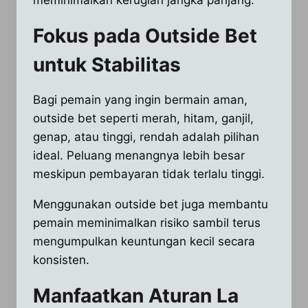
meminimalkan kerugian jangka panjang.
Fokus pada Outside Bet
untuk Stabilitas
Bagi pemain yang ingin bermain aman,
outside bet seperti merah, hitam, ganjil,
genap, atau tinggi, rendah adalah pilihan
ideal. Peluang menangnya lebih besar
meskipun pembayaran tidak terlalu tinggi.
Menggunakan outside bet juga membantu
pemain meminimalkan risiko sambil terus
mengumpulkan keuntungan kecil secara
konsisten.
Manfaatkan Aturan La