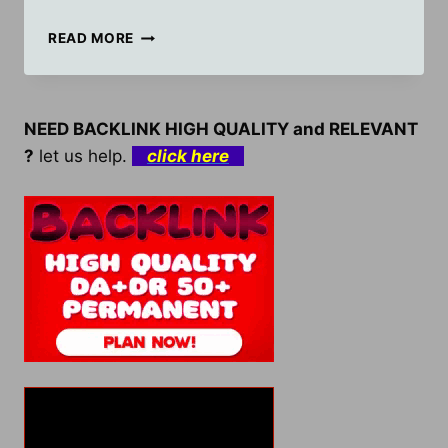
STRATEGI
READ MORE
CERDAS
MENGUASAI
PERMAINAN
CASINO
NEED BACKLINK HIGH QUALITY and RELEVANT
FRENCH
?
let us help.
click here
ROULETTE