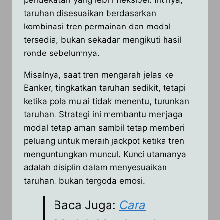
pendekatan yang lebih fleksibel. Intinya,
taruhan disesuaikan berdasarkan
kombinasi tren permainan dan modal
tersedia, bukan sekadar mengikuti hasil
ronde sebelumnya.
Misalnya, saat tren mengarah jelas ke
Banker, tingkatkan taruhan sedikit, tetapi
ketika pola mulai tidak menentu, turunkan
taruhan. Strategi ini membantu menjaga
modal tetap aman sambil tetap memberi
peluang untuk meraih jackpot ketika tren
menguntungkan muncul. Kunci utamanya
adalah disiplin dalam menyesuaikan
taruhan, bukan tergoda emosi.
Baca Juga:
Cara