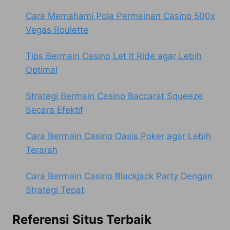
Cara Memahami Pola Permainan Casino 500x
Vegas Roulette
Tips Bermain Casino Let It Ride agar Lebih
Optimal
Strategi Bermain Casino Baccarat Squeeze
Secara Efektif
Cara Bermain Casino Oasis Poker agar Lebih
Terarah
Cara Bermain Casino Blackjack Party Dengan
Strategi Tepat
Referensi Situs Terbaik