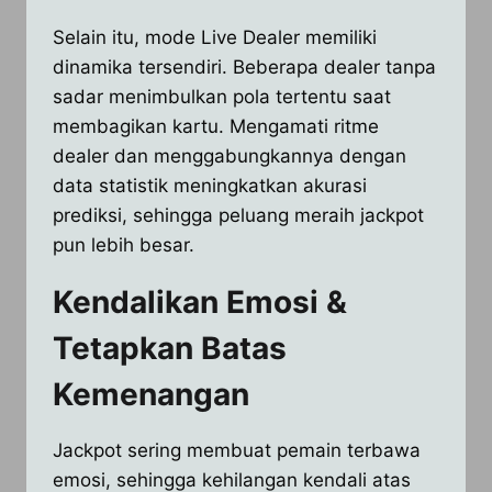
Selain itu, mode Live Dealer memiliki
dinamika tersendiri. Beberapa dealer tanpa
sadar menimbulkan pola tertentu saat
membagikan kartu. Mengamati ritme
dealer dan menggabungkannya dengan
data statistik meningkatkan akurasi
prediksi, sehingga peluang meraih jackpot
pun lebih besar.
Kendalikan Emosi &
Tetapkan Batas
Kemenangan
Jackpot sering membuat pemain terbawa
emosi, sehingga kehilangan kendali atas