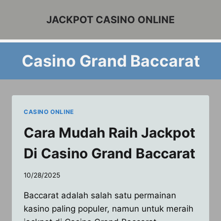
Skip
JACKPOT CASINO ONLINE
to
content
Casino Grand Baccarat
CASINO ONLINE
Cara Mudah Raih Jackpot
Di Casino Grand Baccarat
10/28/2025
Baccarat adalah salah satu permainan
kasino paling populer, namun untuk meraih