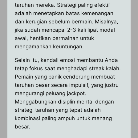
taruhan mereka. Strategi paling efektif
adalah menetapkan batas kemenangan
dan kerugian sebelum bermain. Misalnya,
jika sudah mencapai 2-3 kali lipat modal
awal, hentikan permainan untuk
mengamankan keuntungan.
Selain itu, kendali emosi membantu Anda
tetap fokus saat menghadapi streak kalah.
Pemain yang panik cenderung membuat
taruhan besar secara impulsif, yang justru
mengurangi peluang jackpot.
Menggabungkan disiplin mental dengan
strategi taruhan yang tepat adalah
kombinasi paling ampuh untuk menang
besar.