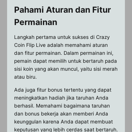
Pahami Aturan dan Fitur
Permainan
Langkah pertama untuk sukses di Crazy
Coin Flip Live adalah memahami aturan
dan fitur permainan. Dalam permainan ini,
pemain dapat memilih untuk bertaruh pada
sisi koin yang akan muncul, yaitu sisi merah
atau biru.
Ada juga fitur bonus tertentu yang dapat
meningkatkan hadiah jika taruhan Anda
berhasil. Memahami bagaimana taruhan
dan bonus bekerja akan memberi Anda
keunggulan karena Anda dapat membuat
keputusan yang lebih cerdas saat bertaruh.