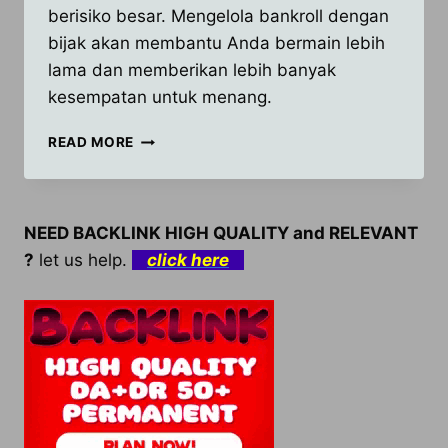
berisiko besar. Mengelola bankroll dengan
bijak akan membantu Anda bermain lebih
lama dan memberikan lebih banyak
kesempatan untuk menang.
STRATEGI
READ MORE
JITU
AGAR
MENANG
DI
NEED BACKLINK HIGH QUALITY and RELEVANT
CASINO
?
let us help.
click here
CRAZY
COIN
FLIP
LIVE