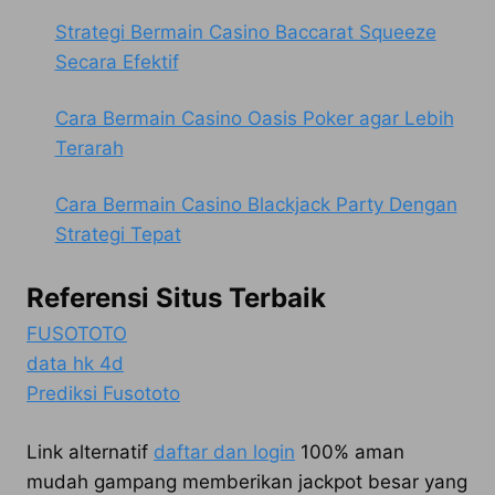
Strategi Bermain Casino Baccarat Squeeze
Secara Efektif
Cara Bermain Casino Oasis Poker agar Lebih
Terarah
Cara Bermain Casino Blackjack Party Dengan
Strategi Tepat
Referensi Situs Terbaik
FUSOTOTO
data hk 4d
Prediksi Fusototo
Link alternatif
daftar dan login
100% aman
mudah gampang memberikan jackpot besar yang