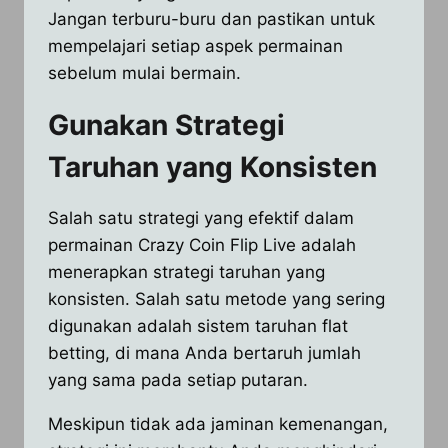
Jangan terburu-buru dan pastikan untuk
mempelajari setiap aspek permainan
sebelum mulai bermain.
Gunakan Strategi
Taruhan yang Konsisten
Salah satu strategi yang efektif dalam
permainan Crazy Coin Flip Live adalah
menerapkan strategi taruhan yang
konsisten. Salah satu metode yang sering
digunakan adalah sistem taruhan flat
betting, di mana Anda bertaruh jumlah
yang sama pada setiap putaran.
Meskipun tidak ada jaminan kemenangan,