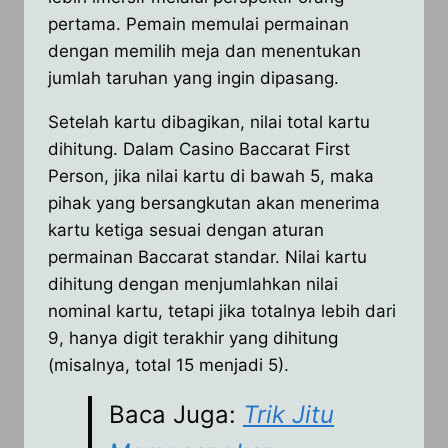
pertama. Pemain memulai permainan
dengan memilih meja dan menentukan
jumlah taruhan yang ingin dipasang.
Setelah kartu dibagikan, nilai total kartu
dihitung. Dalam Casino Baccarat First
Person, jika nilai kartu di bawah 5, maka
pihak yang bersangkutan akan menerima
kartu ketiga sesuai dengan aturan
permainan Baccarat standar. Nilai kartu
dihitung dengan menjumlahkan nilai
nominal kartu, tetapi jika totalnya lebih dari
9, hanya digit terakhir yang dihitung
(misalnya, total 15 menjadi 5).
Baca Juga:
Trik Jitu