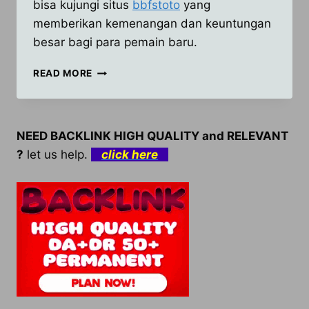
bisa kujungi situs
bbfstoto
yang
memberikan kemenangan dan keuntungan
besar bagi para pemain baru.
PANDUAN
READ MORE
LENGKAP
CARA
BERMAIN
CASINO
NEED BACKLINK HIGH QUALITY and RELEVANT
BACCARAT
?
let us help.
click here
FIRST
PERSON