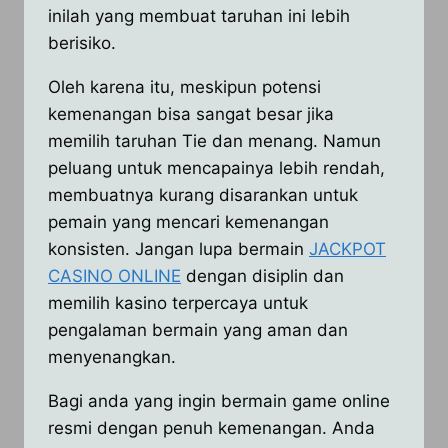
inilah yang membuat taruhan ini lebih
berisiko.
Oleh karena itu, meskipun potensi
kemenangan bisa sangat besar jika
memilih taruhan Tie dan menang. Namun
peluang untuk mencapainya lebih rendah,
membuatnya kurang disarankan untuk
pemain yang mencari kemenangan
konsisten. Jangan lupa bermain
JACKPOT
CASINO ONLINE
dengan disiplin dan
memilih kasino terpercaya untuk
pengalaman bermain yang aman dan
menyenangkan.
Bagi anda yang ingin bermain game online
resmi dengan penuh kemenangan. Anda