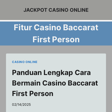
Skip
JACKPOT CASINO ONLINE
to
content
Fitur Casino Baccarat
First Person
CASINO ONLINE
Panduan Lengkap Cara
Bermain Casino Baccarat
First Person
02/14/2025