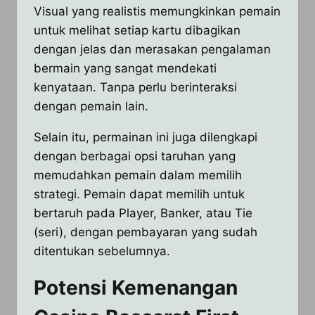
Visual yang realistis memungkinkan pemain
untuk melihat setiap kartu dibagikan
dengan jelas dan merasakan pengalaman
bermain yang sangat mendekati
kenyataan. Tanpa perlu berinteraksi
dengan pemain lain.
Selain itu, permainan ini juga dilengkapi
dengan berbagai opsi taruhan yang
memudahkan pemain dalam memilih
strategi. Pemain dapat memilih untuk
bertaruh pada Player, Banker, atau Tie
(seri), dengan pembayaran yang sudah
ditentukan sebelumnya.
Potensi Kemenangan