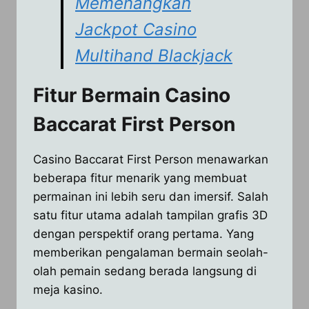
Memenangkan
Jackpot Casino
Multihand Blackjack
Fitur Bermain Casino
Baccarat First Person
Casino Baccarat First Person menawarkan
beberapa fitur menarik yang membuat
permainan ini lebih seru dan imersif. Salah
satu fitur utama adalah tampilan grafis 3D
dengan perspektif orang pertama. Yang
memberikan pengalaman bermain seolah-
olah pemain sedang berada langsung di
meja kasino.