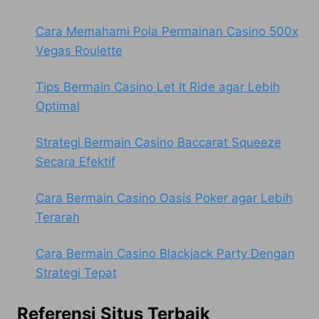
Cara Memahami Pola Permainan Casino 500x
Vegas Roulette
Tips Bermain Casino Let It Ride agar Lebih
Optimal
Strategi Bermain Casino Baccarat Squeeze
Secara Efektif
Cara Bermain Casino Oasis Poker agar Lebih
Terarah
Cara Bermain Casino Blackjack Party Dengan
Strategi Tepat
Referensi Situs Terbaik