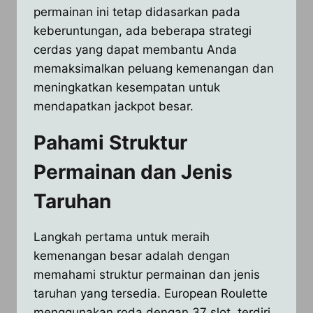
permainan ini tetap didasarkan pada
keberuntungan, ada beberapa strategi
cerdas yang dapat membantu Anda
memaksimalkan peluang kemenangan dan
meningkatkan kesempatan untuk
mendapatkan jackpot besar.
Pahami Struktur
Permainan dan Jenis
Taruhan
Langkah pertama untuk meraih
kemenangan besar adalah dengan
memahami struktur permainan dan jenis
taruhan yang tersedia. European Roulette
menggunakan roda dengan 37 slot, terdiri