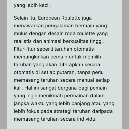
yang lebih kecil.
Selain itu, European Roulette juga
menawarkan pengalaman bermain yang
mulus dengan desain roda roulette yang
realistis dan animasi berkualitas tinggi.
Fitur-fitur seperti taruhan otomatis
memungkinkan pemain untuk memilih
taruhan yang akan diterapkan secara
otomatis di setiap putaran, tanpa perlu
memasang taruhan secara manual setiap
kali. Hal ini sangat berguna bagi pemain
yang ingin menikmati permainan dalam
jangka waktu yang lebih panjang atau yang
lebih fokus pada strategi taruhan daripada
memasang taruhan secara individu.