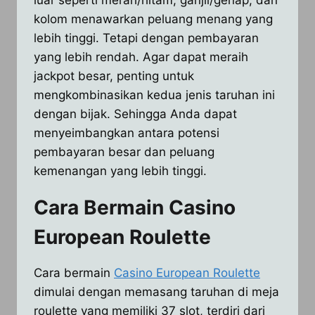
luar seperti merah/hitam, ganjil/genap, dan
kolom menawarkan peluang menang yang
lebih tinggi. Tetapi dengan pembayaran
yang lebih rendah. Agar dapat meraih
jackpot besar, penting untuk
mengkombinasikan kedua jenis taruhan ini
dengan bijak. Sehingga Anda dapat
menyeimbangkan antara potensi
pembayaran besar dan peluang
kemenangan yang lebih tinggi.
Cara Bermain Casino
European Roulette
Cara bermain
Casino European Roulette
dimulai dengan memasang taruhan di meja
roulette yang memiliki 37 slot, terdiri dari