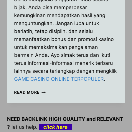
bijak, Anda bisa memperbesar
kemungkinan mendapatkan hasil yang
menguntungkan. Jangan lupa untuk
berlatih, tetap disiplin, dan selalu
memanfaatkan bonus dan promosi kasino
untuk memaksimalkan pengalaman
bermain Anda. Ayo simak terus dan ikuti
terus informasi-informasi menarik terbaru
lainnya secara terlengkap dengan mengklik
GAME CASINO ONLINE TERPOPULER
.
RAHASIA
READ MORE
CERDAS
MENEMUKAN
JACKPOT
BESAR
NEED BACKLINK HIGH QUALITY and RELEVANT
DI
?
let us help.
click here
CASINO