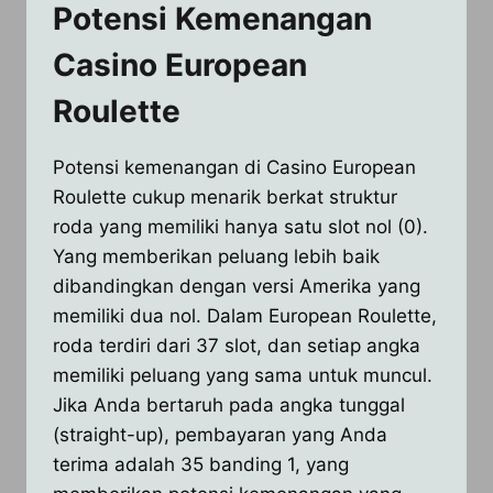
Potensi Kemenangan
Casino European
Roulette
Potensi kemenangan di Casino European
Roulette cukup menarik berkat struktur
roda yang memiliki hanya satu slot nol (0).
Yang memberikan peluang lebih baik
dibandingkan dengan versi Amerika yang
memiliki dua nol. Dalam European Roulette,
roda terdiri dari 37 slot, dan setiap angka
memiliki peluang yang sama untuk muncul.
Jika Anda bertaruh pada angka tunggal
(straight-up), pembayaran yang Anda
terima adalah 35 banding 1, yang