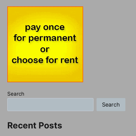
Search
Search
Recent Posts