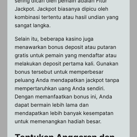
sering dicari oleh pemain adalah Fitur
Jackpot. Jackpot biasanya dipicu oleh
kombinasi tertentu atau hasil undian yang
sangat langka.
Selain itu, beberapa kasino juga
menawarkan bonus deposit atau putaran
gratis untuk pemain yang mendaftar atau
melakukan deposit pertama kali. Gunakan
bonus tersebut untuk memperbesar
peluang Anda mendapatkan jackpot tanpa
mempertaruhkan uang Anda sendiri.
Dengan memanfaatkan bonus ini, Anda
dapat bermain lebih lama dan
mendapatkan lebih banyak kesempatan
untuk memenangkan hadiah besar.