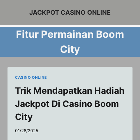
Skip
JACKPOT CASINO ONLINE
to
content
Fitur Permainan Boom
City
CASINO ONLINE
Trik Mendapatkan Hadiah
Jackpot Di Casino Boom
City
01/26/2025