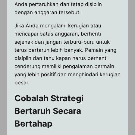
Anda pertaruhkan dan tetap disiplin
dengan anggaran tersebut.
Jika Anda mengalami kerugian atau
mencapai batas anggaran, berhenti
sejenak dan jangan terburu-buru untuk
terus bertaruh lebih banyak. Pemain yang
disiplin dan tahu kapan harus berhenti
cenderung memiliki pengalaman bermain
yang lebih positif dan menghindari kerugian
besar.
Cobalah Strategi
Bertaruh Secara
Bertahap