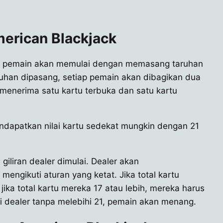
merican Blackjack
k, pemain akan memulai dengan memasang taruhan
uhan dipasang, setiap pemain akan dibagikan dua
menerima satu kartu terbuka dan satu kartu
ndapatkan nilai kartu sedekat mungkin dengan 21
liran dealer dimulai. Dealer akan
engikuti aturan yang ketat. Jika total kartu
jika total kartu mereka 17 atau lebih, mereka harus
ari dealer tanpa melebihi 21, pemain akan menang.