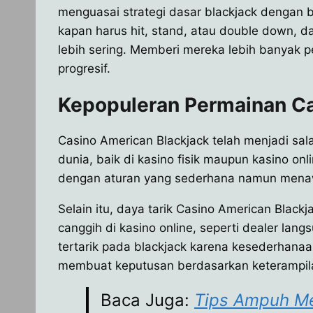
menguasai strategi dasar blackjack dengan b
kapan harus hit, stand, atau double down,
lebih sering. Memberi mereka lebih banyak p
progresif.
Kepopuleran Permainan Ca
Casino American Blackjack telah menjadi sala
dunia, baik di kasino fisik maupun kasino onl
dengan aturan yang sederhana namun mena
Selain itu, daya tarik Casino American Black
canggih di kasino online, seperti dealer lang
tertarik pada blackjack karena kesederhan
membuat keputusan berdasarkan keterampil
Baca Juga:
Tips Ampuh Me