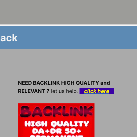
jack
NEED BACKLINK HIGH QUALITY and
RELEVANT ?
let us help.
click here