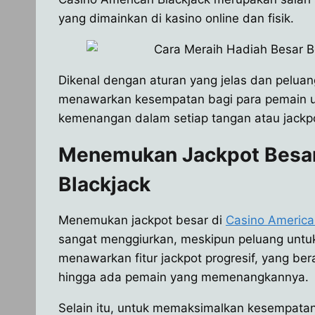
yang dimainkan di kasino online dan fisik.
Dikenal dengan aturan yang jelas dan pelua
menawarkan kesempatan bagi para pemain un
kemenangan dalam setiap tangan atau jackpo
Menemukan Jackpot Besar
Blackjack
Menemukan jackpot besar di
Casino America
sangat menggiurkan, meskipun peluang untuk 
menawarkan fitur jackpot progresif, yang ber
hingga ada pemain yang memenangkannya.
Selain itu, untuk memaksimalkan kesempata