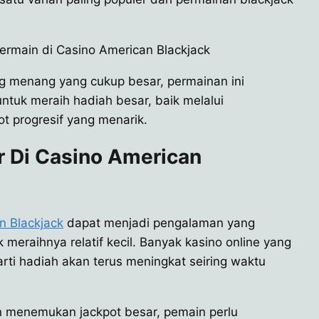
ng menang yang cukup besar, permainan ini
tuk meraih hadiah besar, baik melalui
t progresif yang menarik.
 Di Casino American
n Blackjack
dapat menjadi pengalaman yang
meraihnya relatif kecil. Banyak kasino online yang
arti hadiah akan terus meningkat seiring waktu
n menemukan jackpot besar, pemain perlu