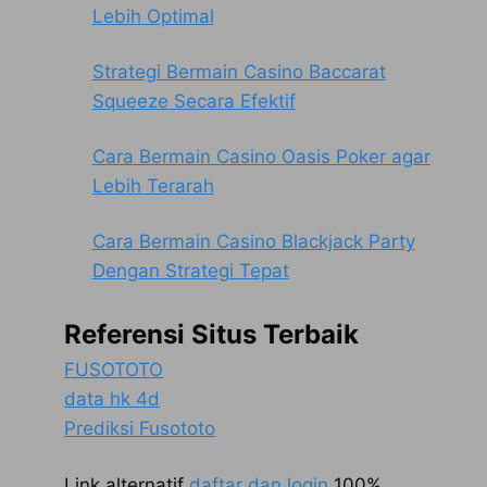
Lebih Optimal
Strategi Bermain Casino Baccarat
Squeeze Secara Efektif
Cara Bermain Casino Oasis Poker agar
Lebih Terarah
Cara Bermain Casino Blackjack Party
Dengan Strategi Tepat
Referensi Situs Terbaik
FUSOTOTO
data hk 4d
Prediksi Fusototo
Link alternatif
daftar dan login
100%