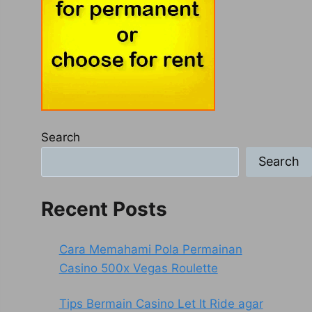
Search
Search
Recent Posts
Cara Memahami Pola Permainan
Casino 500x Vegas Roulette
Tips Bermain Casino Let It Ride agar