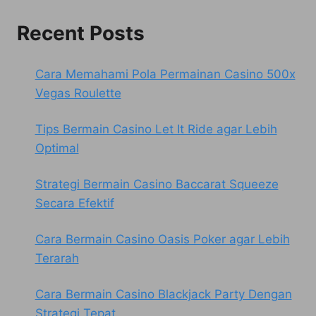
Recent Posts
Cara Memahami Pola Permainan Casino 500x
Vegas Roulette
Tips Bermain Casino Let It Ride agar Lebih
Optimal
Strategi Bermain Casino Baccarat Squeeze
Secara Efektif
Cara Bermain Casino Oasis Poker agar Lebih
Terarah
Cara Bermain Casino Blackjack Party Dengan
Strategi Tepat