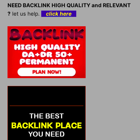
BESAR
NEED BACKLINK HIGH QUALITY and RELEVANT
BERMAIN
?
let us help.
click here
CASINO
BIG
O
POKER