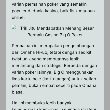
varian permainan poker yang semakin
populer di dunia kasino, baik fisik maupun
online.
Permainan ini merupakan pengembangan
dari Omaha Hi-Lo, tetapi dengan sedikit
twist unik yang membuatnya lebih
menantang dan strategis. Berbeda dengan
varian poker lainnya, Big O menggunakan
lima kartu hole (kartu tangan) untuk setiap
pemain, bukan empat seperti pada Omaha
biasa.
Hal ini membuka lebih banyak
kemungkinan kombinasi, sehingga strategi