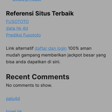
Referensi Situs Terbaik
FUSOTOTO
data hk 4d
Prediksi Fusototo
Link alternatif
daftar dan login
100% aman
mudah gampang memberikan jackpot besar yang
bisa anda dapatkan di sini.
Recent Comments
No comments to show.
palu4d
togel hk