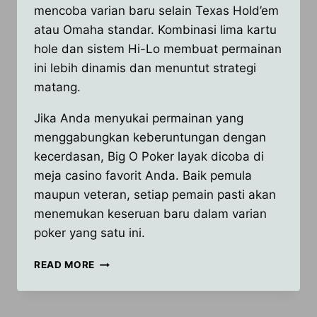
mencoba varian baru selain Texas Hold’em
atau Omaha standar. Kombinasi lima kartu
hole dan sistem Hi-Lo membuat permainan
ini lebih dinamis dan menuntut strategi
matang.
Jika Anda menyukai permainan yang
menggabungkan keberuntungan dengan
kecerdasan, Big O Poker layak dicoba di
meja casino favorit Anda. Baik pemula
maupun veteran, setiap pemain pasti akan
menemukan keseruan baru dalam varian
poker yang satu ini.
TRIK
READ MORE
JITU
MENDAPATKAN
MENANG