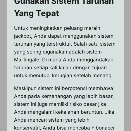
Gunakan Sistem Taruhan
Yang Tepat
Untuk meningkatkan peluang meraih
jackpot, Anda dapat menggunakan sistem
taruhan yang terstruktur. Salah satu sistem
yang sering digunakan adalah sistem
Martingale. Di mana Anda menggandakan
taruhan setiap kali kalah dengan tujuan
untuk menutupi kerugian setelah menang.
Meskipun sistem ini berpotensi membawa
Anda pada kemenangan yang lebih besar,
sistem ini juga memiliki risiko besar jika
Anda mengalami kekalahan beruntun. Jika
Anda mencari sistem yang lebih
konservatif, Anda bisa mencoba Fibonacci