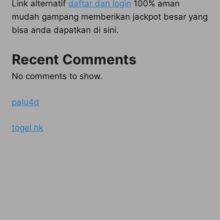
Link alternatif
daftar dan login
100% aman
mudah gampang memberikan jackpot besar yang
bisa anda dapatkan di sini.
Recent Comments
No comments to show.
palu4d
togel hk