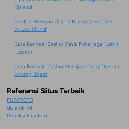
Optimal
Strategi Bermain Casino Baccarat Squeeze
Secara Efektif
Cara Bermain Casino Oasis Poker agar Lebih
Terarah
Cara Bermain Casino Blackjack Party Dengan
Strategi Tepat
Referensi Situs Terbaik
FUSOTOTO
data hk 4d
Prediksi Fusototo