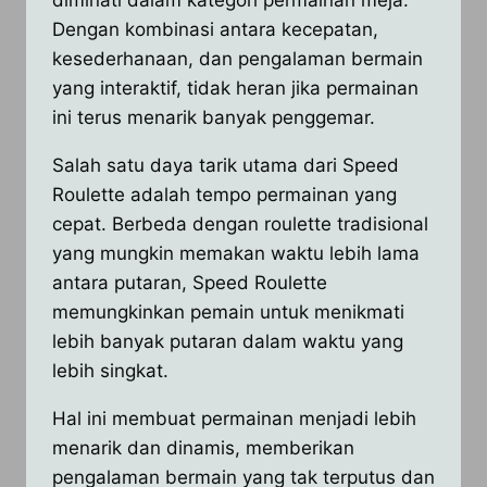
diminati dalam kategori permainan meja.
Dengan kombinasi antara kecepatan,
kesederhanaan, dan pengalaman bermain
yang interaktif, tidak heran jika permainan
ini terus menarik banyak penggemar.
Salah satu daya tarik utama dari Speed
Roulette adalah tempo permainan yang
cepat. Berbeda dengan roulette tradisional
yang mungkin memakan waktu lebih lama
antara putaran, Speed Roulette
memungkinkan pemain untuk menikmati
lebih banyak putaran dalam waktu yang
lebih singkat.
Hal ini membuat permainan menjadi lebih
menarik dan dinamis, memberikan
pengalaman bermain yang tak terputus dan