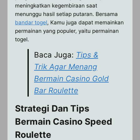
meningkatkan kegembiraan saat
menunggu hasil setiap putaran. Bersama
bandar togel
, Kamu juga dapat memainkan
permainan yang populer, yaitu permainan
togel.
Baca Juga:
Tips &
Trik Agar Menang
Bermain Casino Gold
Bar Roulette
Strategi Dan Tips
Bermain Casino Speed
Roulette