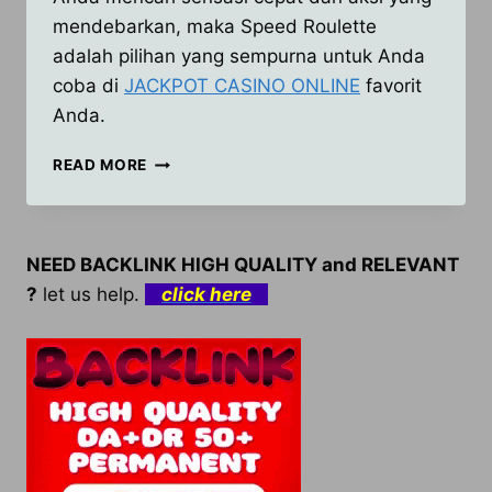
mendebarkan, maka Speed Roulette
adalah pilihan yang sempurna untuk Anda
coba di
JACKPOT CASINO ONLINE
favorit
Anda.
STRATEGI
READ MORE
CERDAS
MENDAPATKAN
JACKPOT
BESAR
NEED BACKLINK HIGH QUALITY and RELEVANT
DI
?
let us help.
click here
CASINO
SPEED
ROULETTE