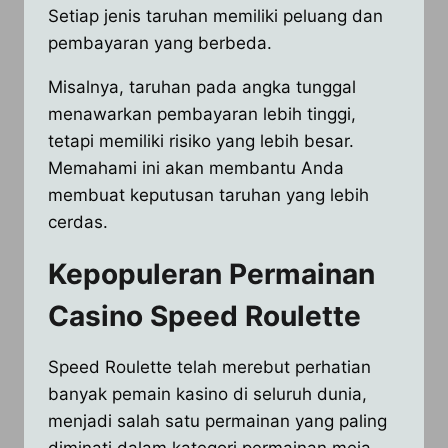
Setiap jenis taruhan memiliki peluang dan
pembayaran yang berbeda.
Misalnya, taruhan pada angka tunggal
menawarkan pembayaran lebih tinggi,
tetapi memiliki risiko yang lebih besar.
Memahami ini akan membantu Anda
membuat keputusan taruhan yang lebih
cerdas.
Kepopuleran Permainan
Casino Speed Roulette
Speed Roulette telah merebut perhatian
banyak pemain kasino di seluruh dunia,
menjadi salah satu permainan yang paling