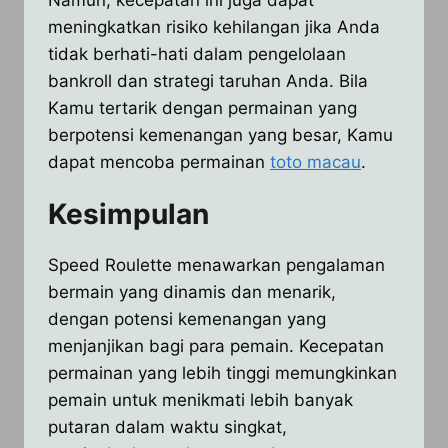
Namun, kecepatan ini juga dapat
meningkatkan risiko kehilangan jika Anda
tidak berhati-hati dalam pengelolaan
bankroll dan strategi taruhan Anda. Bila
Kamu tertarik dengan permainan yang
berpotensi kemenangan yang besar, Kamu
dapat mencoba permainan
toto macau
.
Kesimpulan
Speed Roulette menawarkan pengalaman
bermain yang dinamis dan menarik,
dengan potensi kemenangan yang
menjanjikan bagi para pemain. Kecepatan
permainan yang lebih tinggi memungkinkan
pemain untuk menikmati lebih banyak
putaran dalam waktu singkat,