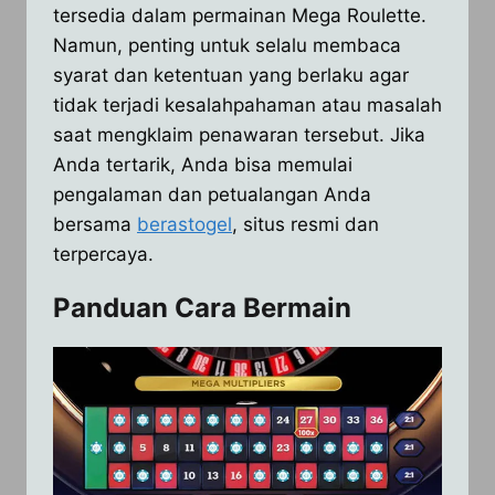
tersedia dalam permainan Mega Roulette.
Namun, penting untuk selalu membaca
syarat dan ketentuan yang berlaku agar
tidak terjadi kesalahpahaman atau masalah
saat mengklaim penawaran tersebut. Jika
Anda tertarik, Anda bisa memulai
pengalaman dan petualangan Anda
bersama
berastogel
, situs resmi dan
terpercaya.
Panduan Cara Bermain