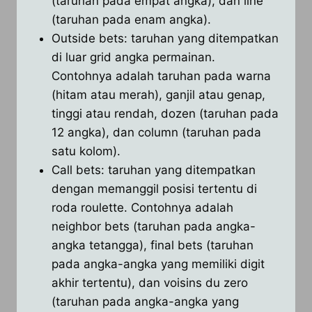
(taruhan pada empat angka), dan line
(taruhan pada enam angka).
Outside bets: taruhan yang ditempatkan
di luar grid angka permainan.
Contohnya adalah taruhan pada warna
(hitam atau merah), ganjil atau genap,
tinggi atau rendah, dozen (taruhan pada
12 angka), dan column (taruhan pada
satu kolom).
Call bets: taruhan yang ditempatkan
dengan memanggil posisi tertentu di
roda roulette. Contohnya adalah
neighbor bets (taruhan pada angka-
angka tetangga), final bets (taruhan
pada angka-angka yang memiliki digit
akhir tertentu), dan voisins du zero
(taruhan pada angka-angka yang