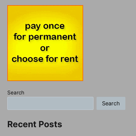
Search
Search
Recent Posts