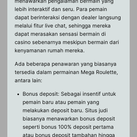
menawarkan pengalaman bermain yang
lebih interaktif dan seru. Para pemain
dapat berinteraksi dengan dealer langsung
melalui fitur live chat, sehingga mereka
dapat merasakan sensasi bermain di
casino sebenarnya meskipun bermain dari
kenyamanan rumah mereka.
Ada beberapa penawaran yang biasanya
tersedia dalam permainan Mega Roulette,
antara lain:
Bonus deposit: Sebagai insentif untuk
pemain baru atau pemain yang
melakukan deposit baru. Situs judi
biasanya menawarkan bonus deposit
seperti bonus 100% deposit pertama
atau bonus deposit tambahan hingga