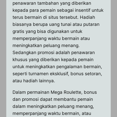
penawaran tambahan yang diberikan
kepada para pemain sebagai insentif untuk
terus bermain di situs tersebut. Hadiah
biasanya berupa uang tunai atau putaran
gratis yang bisa digunakan untuk
memperpanjang waktu bermain atau
meningkatkan peluang menang.
Sedangkan promosi adalah penawaran
khusus yang diberikan kepada pemain
untuk meningkatkan pengalaman bermain,
seperti turnamen eksklusif, bonus setoran,
atau hadiah lainnya.
Dalam permainan Mega Roulette, bonus
dan promosi dapat membantu pemain
dalam meningkatkan peluang menang,
memperpanjang waktu bermain, atau