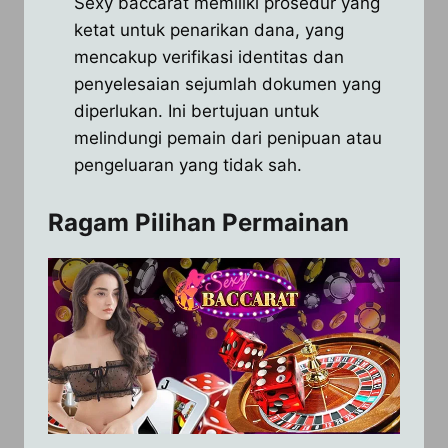
Sexy baccarat memiliki prosedur yang
ketat untuk penarikan dana, yang
mencakup verifikasi identitas dan
penyelesaian sejumlah dokumen yang
diperlukan. Ini bertujuan untuk
melindungi pemain dari penipuan atau
pengeluaran yang tidak sah.
Ragam Pilihan Permainan