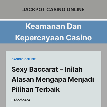
Skip
JACKPOT CASINO ONLINE
to
content
Keamanan Dan
Kepercayaan Casino
CASINO ONLINE
Sexy Baccarat – Inilah
Alasan Mengapa Menjadi
Pilihan Terbaik
04/22/2024