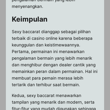
menyenangkan.
Keimpulan
Sexy baccarat dianggap sebagai pilihan
terbaik di casino online karena beberapa
keunggulan dan keistimewaannya.
Pertama, permainan ini menawarkan
pengalaman bermain yang lebih menarik
dan menghibur dengan dealer cantik yang
memainkan peran dalam permainan. Hal ini
membuat para pemain merasa lebih
tertarik dan terhibur saat bermain.
Kedua, sexy baccarat menawarkan
tampilan yang menarik dan modern, serta
fitur-fitur yang mudah digunakan sehingga