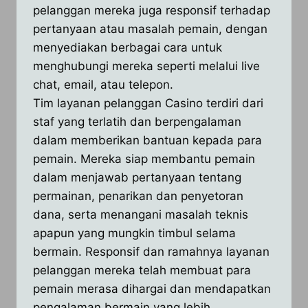
pelanggan mereka juga responsif terhadap
pertanyaan atau masalah pemain, dengan
menyediakan berbagai cara untuk
menghubungi mereka seperti melalui live
chat, email, atau telepon.
Tim layanan pelanggan Casino terdiri dari
staf yang terlatih dan berpengalaman
dalam memberikan bantuan kepada para
pemain. Mereka siap membantu pemain
dalam menjawab pertanyaan tentang
permainan, penarikan dan penyetoran
dana, serta menangani masalah teknis
apapun yang mungkin timbul selama
bermain. Responsif dan ramahnya layanan
pelanggan mereka telah membuat para
pemain merasa dihargai dan mendapatkan
pengalaman bermain yang lebih