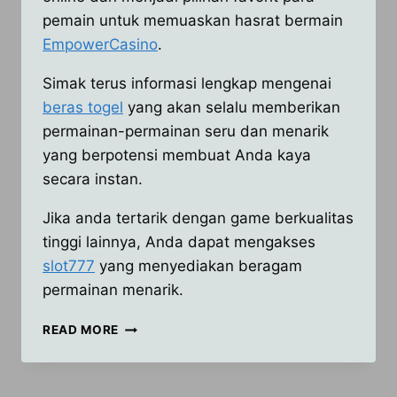
pemain untuk memuaskan hasrat bermain
EmpowerCasino
.
Simak terus informasi lengkap mengenai
beras togel
yang akan selalu memberikan
permainan-permainan seru dan menarik
yang berpotensi membuat Anda kaya
secara instan.
Jika anda tertarik dengan game berkualitas
tinggi lainnya, Anda dapat mengakses
slot777
yang menyediakan beragam
permainan menarik.
SEXY
READ MORE
BACCARAT
–
INILAH