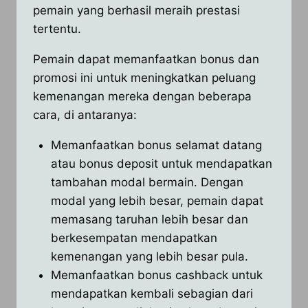
pemain yang berhasil meraih prestasi
tertentu.
Pemain dapat memanfaatkan bonus dan
promosi ini untuk meningkatkan peluang
kemenangan mereka dengan beberapa
cara, di antaranya:
Memanfaatkan bonus selamat datang
atau bonus deposit untuk mendapatkan
tambahan modal bermain. Dengan
modal yang lebih besar, pemain dapat
memasang taruhan lebih besar dan
berkesempatan mendapatkan
kemenangan yang lebih besar pula.
Memanfaatkan bonus cashback untuk
mendapatkan kembali sebagian dari