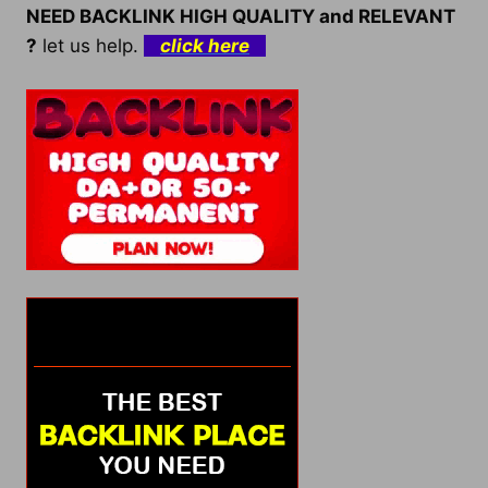
ALASAN
NEED BACKLINK HIGH QUALITY and RELEVANT
MENGAPA
?
let us help.
click here
MENJADI
PILIHAN
TERBAIK