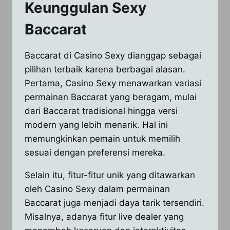
Keunggulan Sexy
Baccarat
Baccarat di Casino Sexy dianggap sebagai
pilihan terbaik karena berbagai alasan.
Pertama, Casino Sexy menawarkan variasi
permainan Baccarat yang beragam, mulai
dari Baccarat tradisional hingga versi
modern yang lebih menarik. Hal ini
memungkinkan pemain untuk memilih
sesuai dengan preferensi mereka.
Selain itu, fitur-fitur unik yang ditawarkan
oleh Casino Sexy dalam permainan
Baccarat juga menjadi daya tarik tersendiri.
Misalnya, adanya fitur live dealer yang