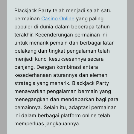
Blackjack Party telah menjadi salah satu
permainan
Casino Online
yang paling
populer di dunia dalam beberapa tahun
terakhir. Kecenderungan permainan ini
untuk menarik pemain dari berbagai latar
belakang dan tingkat pengalaman telah
menjadi kunci kesuksesannya secara
panjang. Dengan kombinasi antara
kesederhanaan aturannya dan elemen
strategis yang menarik. Blackjack Party
menawarkan pengalaman bermain yang
menegangkan dan mendebarkan bagi para
pemainnya. Selain itu, adaptasi permainan
ini dalam berbagai platform online telah
memperluas jangkauannya.