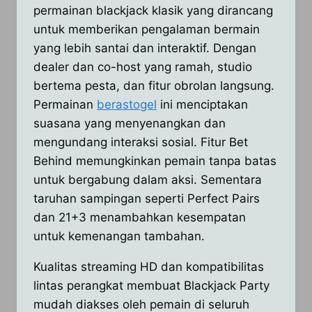
permainan blackjack klasik yang dirancang
untuk memberikan pengalaman bermain
yang lebih santai dan interaktif. Dengan
dealer dan co-host yang ramah, studio
bertema pesta, dan fitur obrolan langsung.
Permainan
berastogel
ini menciptakan
suasana yang menyenangkan dan
mengundang interaksi sosial. Fitur Bet
Behind memungkinkan pemain tanpa batas
untuk bergabung dalam aksi. Sementara
taruhan sampingan seperti Perfect Pairs
dan 21+3 menambahkan kesempatan
untuk kemenangan tambahan.
Kualitas streaming HD dan kompatibilitas
lintas perangkat membuat Blackjack Party
mudah diakses oleh pemain di seluruh