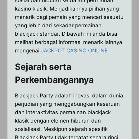
sosial dan hiburan ke dalam permainan
kasino klasik. Menjadikannya pilihan yang
menarik bagi pemain yang mencari sesuatu
yang lebih dari sekadar permainan
blackjack standar. Dibawah ini anda bisa
melihat berbagai informasi menarik lainnya
mengenai
JACKPOT CASINO ONLINE
Sejarah serta
Perkembangannya
Blackjack Party adalah inovasi dalam dunia
perjudian yang menggabungkan keseruan
dan interaktivitas permainan blackjack
klasik dengan elemen hiburan dan
sosialisasi. Meskipun sejarah spesifik
Blackjack Party tidak tercatat secara rinci,