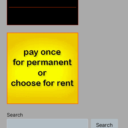
Search
Search