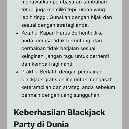
menawarkan pembayaran tambahan
tetapi juga memiliki tepi rumah yang
lebih tinggi. Gunakan dengan bijak dan
sesuai dengan strategi anda.
Ketahui Kapan Harus Berhenti: Jika
anda merasa tidak beruntung atau
permainan tidak berjalan sesuai
keinginan, jangan ragu untuk berhenti
dan kembali lagi nanti.
Praktik: Berlatih dengan permainan
blackjack gratis online untuk mengasah
keterampilan dan strategi anda sebelum
bermain dengan uang sungguhan.
Keberhasilan Blackjack
Party di Dunia