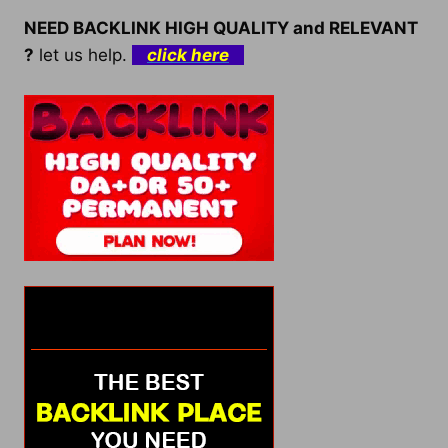
SENSASI
NEED BACKLINK HIGH QUALITY and RELEVANT
PESTA
?
let us help.
click here
BLACKJACK
YANG
PENUH
KEJUTAN