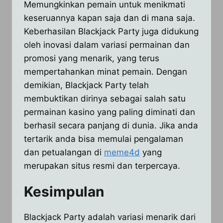
Memungkinkan pemain untuk menikmati
keseruannya kapan saja dan di mana saja.
Keberhasilan Blackjack Party juga didukung
oleh inovasi dalam variasi permainan dan
promosi yang menarik, yang terus
mempertahankan minat pemain. Dengan
demikian, Blackjack Party telah
membuktikan dirinya sebagai salah satu
permainan kasino yang paling diminati dan
berhasil secara panjang di dunia. Jika anda
tertarik anda bisa memulai pengalaman
dan petualangan di
meme4d
yang
merupakan situs resmi dan terpercaya.
Kesimpulan
Blackjack Party adalah variasi menarik dari