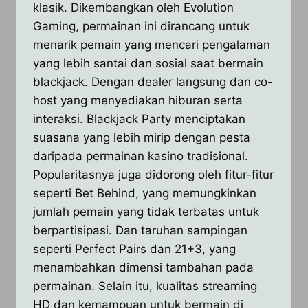
klasik. Dikembangkan oleh Evolution
Gaming, permainan ini dirancang untuk
menarik pemain yang mencari pengalaman
yang lebih santai dan sosial saat bermain
blackjack. Dengan dealer langsung dan co-
host yang menyediakan hiburan serta
interaksi. Blackjack Party menciptakan
suasana yang lebih mirip dengan pesta
daripada permainan kasino tradisional.
Popularitasnya juga didorong oleh fitur-fitur
seperti Bet Behind, yang memungkinkan
jumlah pemain yang tidak terbatas untuk
berpartisipasi. Dan taruhan sampingan
seperti Perfect Pairs dan 21+3, yang
menambahkan dimensi tambahan pada
permainan. Selain itu, kualitas streaming
HD dan kemampuan untuk bermain di