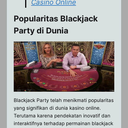
Casino Online
Popularitas Blackjack
Party di Dunia
Blackjack Party telah menikmati popularitas
yang signifikan di dunia kasino online.
Terutama karena pendekatan inovatif dan
interaktifnya terhadap permainan blackjack