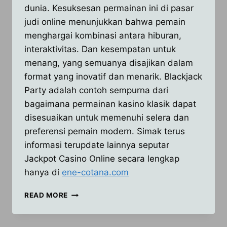
dunia. Kesuksesan permainan ini di pasar
judi online menunjukkan bahwa pemain
menghargai kombinasi antara hiburan,
interaktivitas. Dan kesempatan untuk
menang, yang semuanya disajikan dalam
format yang inovatif dan menarik. Blackjack
Party adalah contoh sempurna dari
bagaimana permainan kasino klasik dapat
disesuaikan untuk memenuhi selera dan
preferensi pemain modern. Simak terus
informasi terupdate lainnya seputar
Jackpot Casino Online secara lengkap
hanya di
ene-cotana.com
BLACKJACK
READ MORE
PARTY
–
NIKMATI