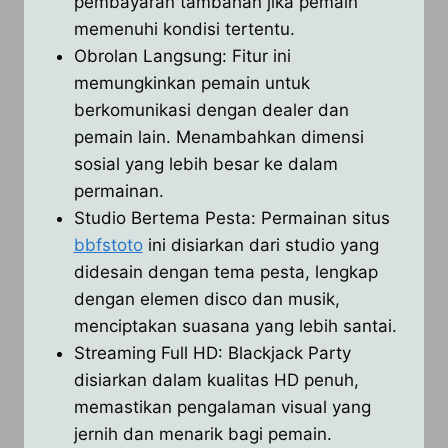
pembayaran tambahan jika pemain
memenuhi kondisi tertentu.
Obrolan Langsung: Fitur ini
memungkinkan pemain untuk
berkomunikasi dengan dealer dan
pemain lain. Menambahkan dimensi
sosial yang lebih besar ke dalam
permainan.
Studio Bertema Pesta: Permainan situs
bbfstoto
ini disiarkan dari studio yang
didesain dengan tema pesta, lengkap
dengan elemen disco dan musik,
menciptakan suasana yang lebih santai.
Streaming Full HD: Blackjack Party
disiarkan dalam kualitas HD penuh,
memastikan pengalaman visual yang
jernih dan menarik bagi pemain.