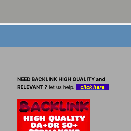
NEED BACKLINK HIGH QUALITY and
RELEVANT ?
let us help.
click here