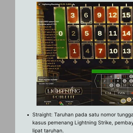
Straight: Taruhan pada satu nomor tungga
kasus pemenang Lightning Strike, pemba
lipat taruhan.