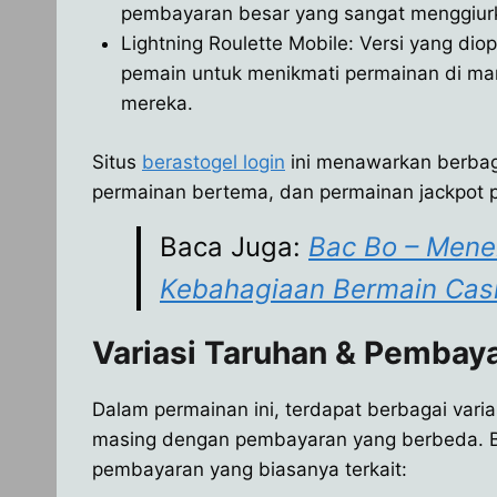
pembayaran besar yang sangat menggiur
Lightning Roulette Mobile: Versi yang di
pemain untuk menikmati permainan di mana
mereka.
Situs
berastogel login
ini menawarkan berbag
permainan bertema, dan permainan jackpot p
Baca Juga:
Bac Bo – Men
Kebahagiaan Bermain Cas
Variasi Taruhan & Pembaya
Dalam permainan ini, terdapat berbagai vari
masing dengan pembayaran yang berbeda. B
pembayaran yang biasanya terkait: