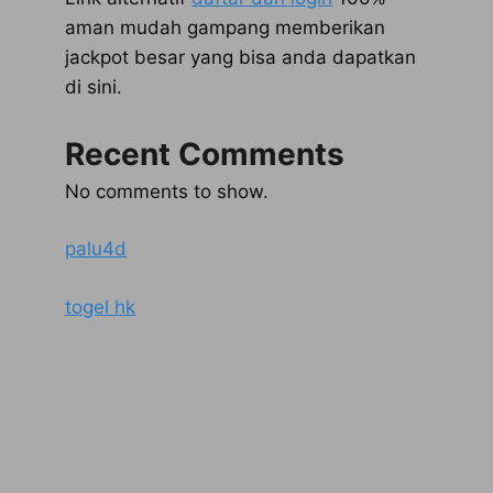
aman mudah gampang memberikan
jackpot besar yang bisa anda dapatkan
di sini.
Recent Comments
No comments to show.
palu4d
togel hk