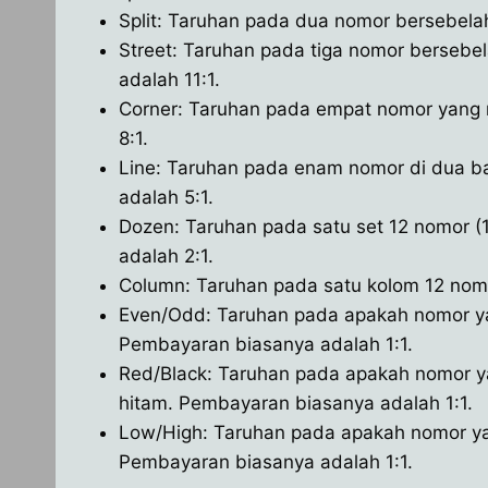
Split: Taruhan pada dua nomor bersebela
Street: Taruhan pada tiga nomor bersebe
adalah 11:1.
Corner: Taruhan pada empat nomor yang
8:1.
Line: Taruhan pada enam nomor di dua b
adalah 5:1.
Dozen: Taruhan pada satu set 12 nomor (
adalah 2:1.
Column: Taruhan pada satu kolom 12 nom
Even/Odd: Taruhan pada apakah nomor yang
Pembayaran biasanya adalah 1:1.
Red/Black: Taruhan pada apakah nomor ya
hitam. Pembayaran biasanya adalah 1:1.
Low/High: Taruhan pada apakah nomor yang
Pembayaran biasanya adalah 1:1.