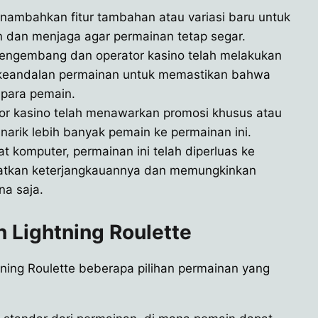
ambahkan fitur tambahan atau variasi baru untuk
dan menjaga agar permainan tetap segar.
engembang dan operator kasino telah melakukan
keandalan permainan untuk memastikan bahwa
 para pemain.
or kasino telah menawarkan promosi khusus atau
rik lebih banyak pemain ke permainan ini.
at komputer, permainan ini telah diperluas ke
gkatkan keterjangkauannya dan memungkinkan
a saja.
 Lightning Roulette
ing Roulette beberapa pilihan permainan yang