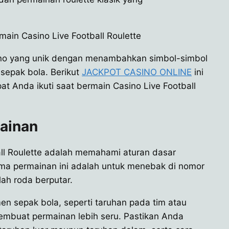
no yang unik dengan menambahkan simbol-simbol
 sepak bola. Berikut
JACKPOT CASINO ONLINE
ini
 Anda ikuti saat bermain Casino Live Football
ainan
ll Roulette adalah memahami aturan dasar
utama permainan ini adalah untuk menebak di nomor
ah roda berputar.
n sepak bola, seperti taruhan pada tim atau
mbuat permainan lebih seru. Pastikan Anda