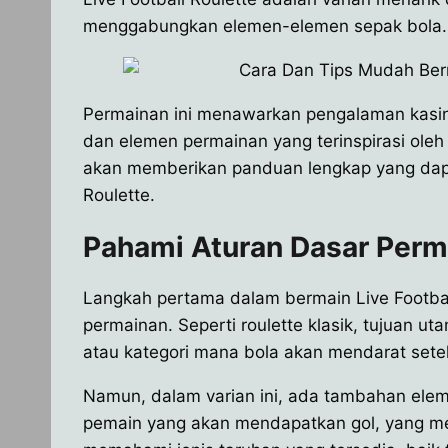
menggabungkan elemen-elemen sepak bola.
Permainan ini menawarkan pengalaman kasi
dan elemen permainan yang terinspirasi oleh
akan memberikan panduan lengkap yang dapat
Roulette.
Pahami Aturan Dasar Perm
Langkah pertama dalam bermain Live Footba
permainan. Seperti roulette klasik, tujuan 
atau kategori mana bola akan mendarat setel
Namun, dalam varian ini, ada tambahan eleme
pemain yang akan mendapatkan gol, yang me