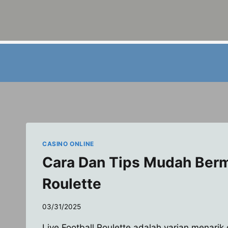
Skip
to
content
CASINO ONLINE
Cara Dan Tips Mudah Berma
Roulette
03/31/2025
Live Football Roulette adalah varian menarik 