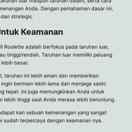
taruhan luar maupun taruhan dalam, serta cara
emenangan Anda. Dengan pemahaman dasar ini,
dan strategis.
 Untuk Keamanan
ll Roulette adalah berfokus pada taruhan luar,
au tinggi/rendah. Taruhan luar memiliki peluang
lebih besar.
l, taruhan ini lebih aman dan memberikan
 ingin bermain lebih lama dan menjaga saldo
ang tepat. Ini juga memungkinkan Anda untuk
 lebih tinggi saat Anda merasa lebih beruntung.
mendapat kan sebuah kemenangan yang sangat
ini sudah terpercaya dengan keamanan nya.