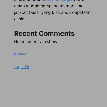
aman mudah gampang memberikan
jackpot besar yang bisa anda dapatkan
di sini.
Recent Comments
No comments to show.
palu4d
togel hk