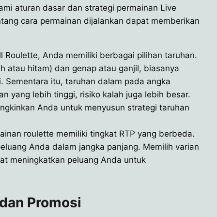
mi aturan dasar dan strategi permainan Live
entang cara permainan dijalankan dapat memberikan
l Roulette, Anda memiliki berbagai pilihan taruhan.
h atau hitam) dan genap atau ganjil, biasanya
i. Sementara itu, taruhan dalam pada angka
ang lebih tinggi, risiko kalah juga lebih besar.
ngkinkan Anda untuk menyusun strategi taruhan
mainan roulette memiliki tingkat RTP yang berbeda.
peluang Anda dalam jangka panjang. Memilih varian
apat meningkatkan peluang Anda untuk
 dan Promosi