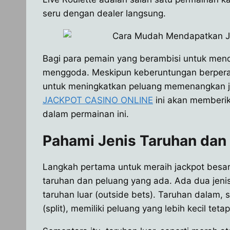
seru dengan dealer langsung.
Bagi para pemain yang berambisi untuk mend
menggoda. Meskipun keberuntungan berpera
untuk meningkatkan peluang memenangkan jac
JACKPOT CASINO ONLINE
ini akan memberik
dalam permainan ini.
Pahami Jenis Taruhan dan
Langkah pertama untuk meraih jackpot besar
taruhan dan peluang yang ada. Ada dua jenis
taruhan luar (outside bets). Taruhan dalam,
(split), memiliki peluang yang lebih kecil t