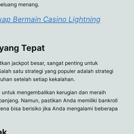
peluang menang.
ap Bermain Casino Lightning
 yang Tepat
an jackpot besar, sangat penting untuk
lah satu strategi yang populer adalah strategi
han setelah setiap kekalahan.
n untuk mengembalikan kerugian dan meraih
anjang. Namun, pastikan Anda memiliki bankroll
rena bisa berisiko jika Anda mengalami beberapa
ak