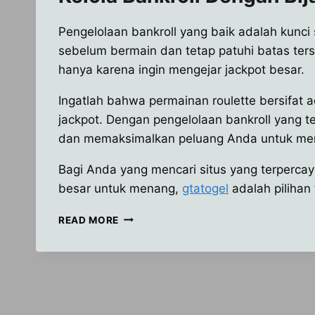
Pengelolaan bankroll yang baik adalah kunc
sebelum bermain dan tetap patuhi batas ters
hanya karena ingin mengejar jackpot besar.
Ingatlah bahwa permainan roulette bersifat
jackpot. Dengan pengelolaan bankroll yang 
dan memaksimalkan peluang Anda untuk men
Bagi Anda yang mencari situs yang terperc
besar untuk menang,
gtatogel
adalah pilihan 
CARA
READ MORE
MUDAH
MENDAPATKAN
JACKPOT
BESAR
DI
CASINO