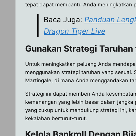
tepat dapat membantu Anda meningkatkan 
Baca Juga:
Panduan Lengk
Dragon Tiger Live
Gunakan Strategi Taruhan
Untuk meningkatkan peluang Anda mendapatk
menggunakan strategi taruhan yang sesuai. Sa
Martingale, di mana Anda menggandakan taru
Strategi ini dapat memberi Anda kesempata
kemenangan yang lebih besar dalam jangka p
yang cukup untuk mendukung strategi ini, ka
kekalahan berturut-turut.
Kelola Bankroll Dengan Bij