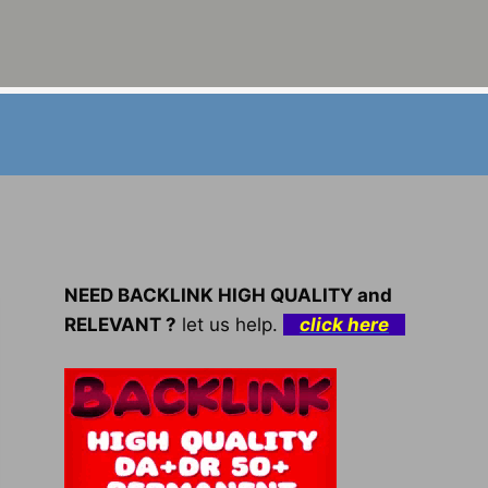
NEED BACKLINK HIGH QUALITY and
RELEVANT ?
let us help.
click here