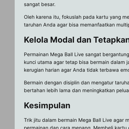
sangat besar.
Oleh karena itu, fokuslah pada kartu yang me
taruhan Anda agar bisa memanfaatkan multipl
Kelola Modal dan Tetapk
Permainan Mega Ball Live sangat bergantun
kunci utama agar tetap bisa bermain dalam
kerugian harian agar Anda tidak terbawa em
Bermain dengan disiplin dan mengatur tar
bertahan lebih lama dan meningkatkan pelua
Kesimpulan
Trik jitu dalam bermain Mega Ball Live aga
permainan dan cara menang. Membeli kartu d