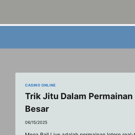
Skip
to
content
CASINO ONLINE
Trik Jitu Dalam Permainan
Besar
06/15/2025
Mega Ball Live adalah permainan lotere rea