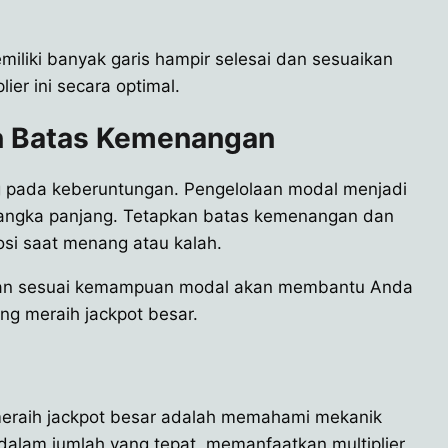
miliki banyak garis hampir selesai dan sesuaikan
ier ini secara optimal
.
an Batas Kemenangan
g pada keberuntungan. Pengelolaan modal menjadi
 jangka panjang. Tetapkan batas kemenangan dan
osi saat menang atau kalah.
uhan sesuai kemampuan modal akan membantu Anda
ng meraih jackpot besar.
r meraih jackpot besar adalah memahami mekanik
alam jumlah yang tepat, memanfaatkan multiplier