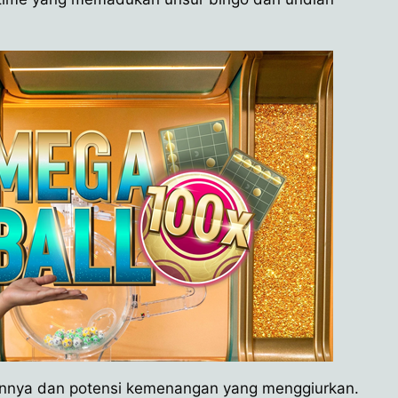
uannya dan potensi kemenangan yang menggiurkan.