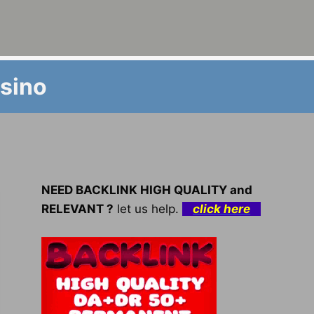
sino
NEED BACKLINK HIGH QUALITY and
RELEVANT ?
let us help.
click here