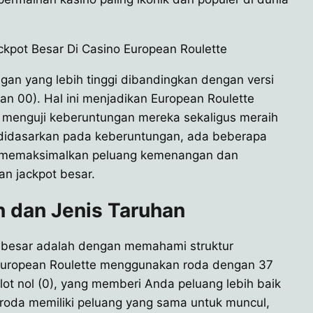
an yang lebih tinggi dibandingkan dengan versi
an 00). Hal ini menjadikan European Roulette
n menguji keberuntungan mereka sekaligus meraih
p didasarkan pada keberuntungan, ada beberapa
a memaksimalkan peluang kemenangan dan
n jackpot besar.
n dan Jenis Taruhan
besar adalah dengan memahami struktur
 European Roulette menggunakan roda dengan 37
 slot nol (0), yang memberi Anda peluang lebih baik
 roda memiliki peluang yang sama untuk muncul,