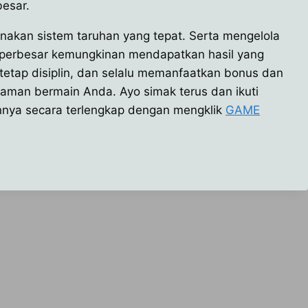
esar.
akan sistem taruhan yang tepat. Serta mengelola
mperbesar kemungkinan mendapatkan hasil yang
tetap disiplin, dan selalu memanfaatkan bonus dan
aman bermain Anda. Ayo simak terus dan ikuti
ainnya secara terlengkap dengan mengklik
GAME