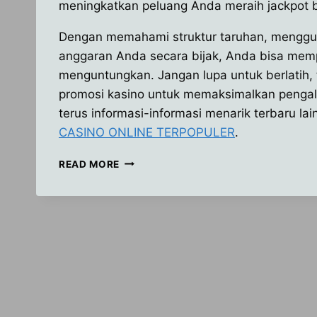
meningkatkan peluang Anda meraih jackpot b
Dengan memahami struktur taruhan, menggun
anggaran Anda secara bijak, Anda bisa me
menguntungkan. Jangan lupa untuk berlatih, 
promosi kasino untuk memaksimalkan pengal
terus informasi-informasi menarik terbaru l
CASINO ONLINE TERPOPULER
.
RAHASIA
READ MORE
CERDAS
MENEMUKAN
JACKPOT
BESAR
DI
CASINO
EUROPEAN
ROULETTE