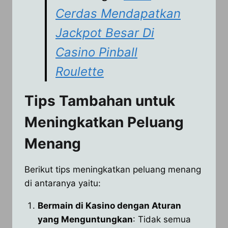
Cerdas Mendapatkan
Jackpot Besar Di
Casino Pinball
Roulette
Tips Tambahan untuk
Meningkatkan Peluang
Menang
Berikut tips meningkatkan peluang menang
di antaranya yaitu:
Bermain di Kasino dengan Aturan
yang Menguntungkan
: Tidak semua