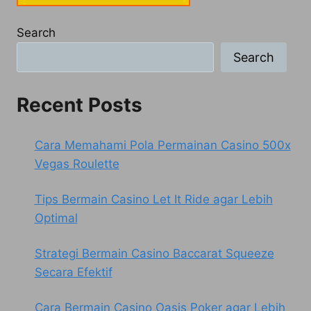
Search
Search
Recent Posts
Cara Memahami Pola Permainan Casino 500x
Vegas Roulette
Tips Bermain Casino Let It Ride agar Lebih
Optimal
Strategi Bermain Casino Baccarat Squeeze
Secara Efektif
Cara Bermain Casino Oasis Poker agar Lebih