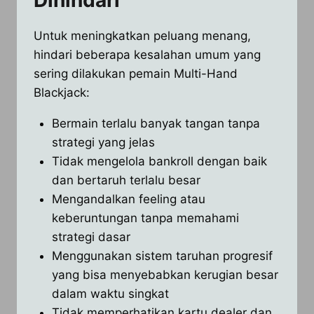
Untuk meningkatkan peluang menang,
hindari beberapa kesalahan umum yang
sering dilakukan pemain Multi-Hand
Blackjack:
Bermain terlalu banyak tangan tanpa
strategi yang jelas
Tidak mengelola bankroll dengan baik
dan bertaruh terlalu besar
Mengandalkan feeling atau
keberuntungan tanpa memahami
strategi dasar
Menggunakan sistem taruhan progresif
yang bisa menyebabkan kerugian besar
dalam waktu singkat
Tidak memperhatikan kartu dealer dan