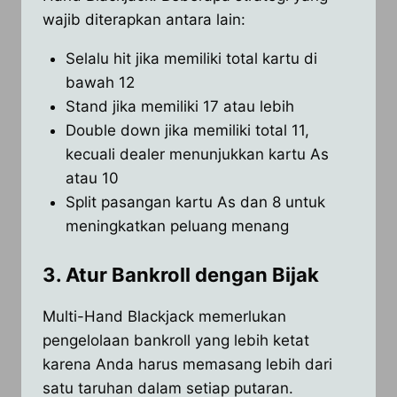
wajib diterapkan antara lain:
Selalu hit jika memiliki total kartu di
bawah 12
Stand jika memiliki 17 atau lebih
Double down jika memiliki total 11,
kecuali dealer menunjukkan kartu As
atau 10
Split pasangan kartu As dan 8 untuk
meningkatkan peluang menang
3. Atur Bankroll dengan Bijak
Multi-Hand Blackjack memerlukan
pengelolaan bankroll yang lebih ketat
karena Anda harus memasang lebih dari
satu taruhan dalam setiap putaran.