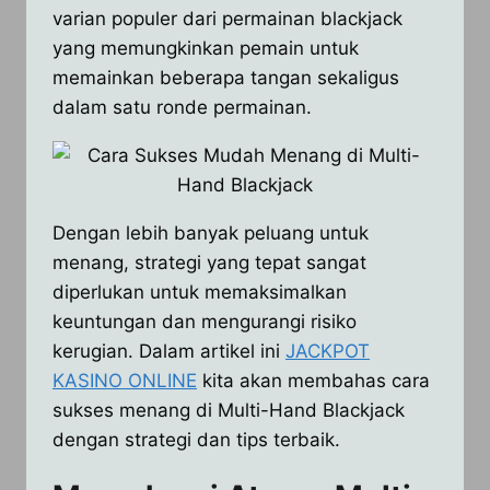
varian populer dari permainan blackjack
yang memungkinkan pemain untuk
memainkan beberapa tangan sekaligus
dalam satu ronde permainan.
Dengan lebih banyak peluang untuk
menang, strategi yang tepat sangat
diperlukan untuk memaksimalkan
keuntungan dan mengurangi risiko
kerugian. Dalam artikel ini
JACKPOT
KASINO ONLINE
kita akan membahas cara
sukses menang di Multi-Hand Blackjack
dengan strategi dan tips terbaik.