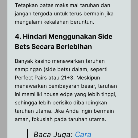
Tetapkan batas maksimal taruhan dan
jangan tergoda untuk terus bermain jika
mengalami kekalahan beruntun.
4. Hindari Menggunakan Side
Bets Secara Berlebihan
Banyak kasino menawarkan taruhan
sampingan (side bets) dalam, seperti
Perfect Pairs atau 21+3. Meskipun
menawarkan pembayaran besar, taruhan
ini memiliki house edge yang lebih tinggi,
sehingga lebih berisiko dibandingkan
taruhan utama. Jika Anda ingin bermain
aman, fokuslah pada taruhan utama.
Baca Juga:
Cara