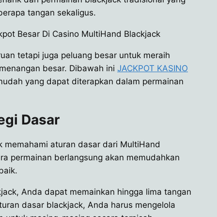
rapa tangan sekaligus.
uan tetapi juga peluang besar untuk meraih
menangan besar. Dibawah ini
JACKPOT KASINO
udah yang dapat diterapkan dalam permainan
egi Dasar
uk memahami aturan dasar dari MultiHand
cara permainan berlangsung akan memudahkan
baik.
kjack, Anda dapat memainkan hingga lima tangan
turan dasar blackjack, Anda harus mengelola