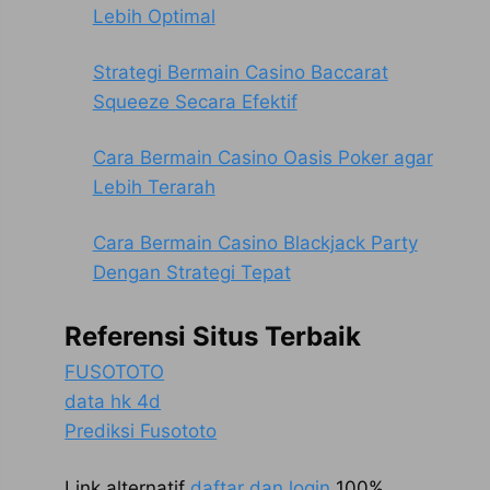
Lebih Optimal
Strategi Bermain Casino Baccarat
Squeeze Secara Efektif
Cara Bermain Casino Oasis Poker agar
Lebih Terarah
Cara Bermain Casino Blackjack Party
Dengan Strategi Tepat
Referensi Situs Terbaik
FUSOTOTO
data hk 4d
Prediksi Fusototo
Link alternatif
daftar dan login
100%