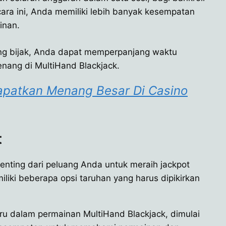
ra ini, Anda memiliki lebih banyak kesempatan
inan.
g bijak, Anda dapat memperpanjang waktu
nang di MultiHand Blackjack.
apatkan Menang Besar Di Casino
t
penting dari peluang Anda untuk meraih jackpot
liki beberapa opsi taruhan yang harus dipikirkan
ru dalam permainan MultiHand Blackjack, dimulai