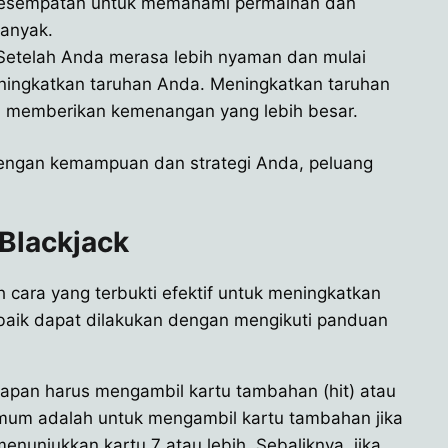
 kesempatan untuk memahami permainan dan
banyak.
Setelah Anda merasa lebih nyaman dan mulai
ingkatkan taruhan Anda. Meningkatkan taruhan
i memberikan kemenangan yang lebih besar.
dengan kemampuan dan strategi Anda, peluang
 Blackjack
 cara yang terbukti efektif untuk meningkatkan
aik dapat dilakukan dengan mengikuti panduan
apan harus mengambil kartu tambahan (hit) atau
 umum adalah untuk mengambil kartu tambahan jika
enunjukkan kartu 7 atau lebih. Sebaliknya, jika