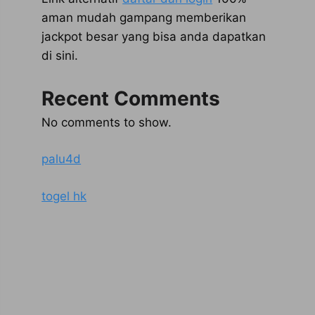
aman mudah gampang memberikan
jackpot besar yang bisa anda dapatkan
di sini.
Recent Comments
No comments to show.
palu4d
togel hk