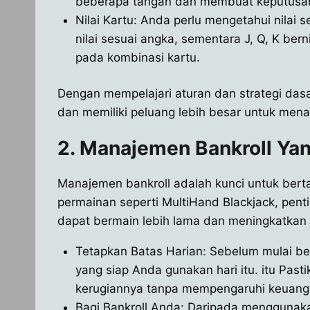
beberapa tangan dan membuat keputusan 
Nilai Kartu: Anda perlu mengetahui nilai s
nilai sesuai angka, sementara J, Q, K berni
pada kombinasi kartu.
Dengan mempelajari aturan dan strategi dasa
dan memiliki peluang lebih besar untuk mena
2. Manajemen Bankroll Yan
Manajemen bankroll adalah kunci untuk ber
permainan seperti MultiHand Blackjack, pen
dapat bermain lebih lama dan meningkatkan
Tetapkan Batas Harian: Sebelum mulai b
yang siap Anda gunakan hari itu. itu Pas
kerugiannya tanpa mempengaruhi keuanga
Bagi Bankroll Anda: Daripada menggunakan