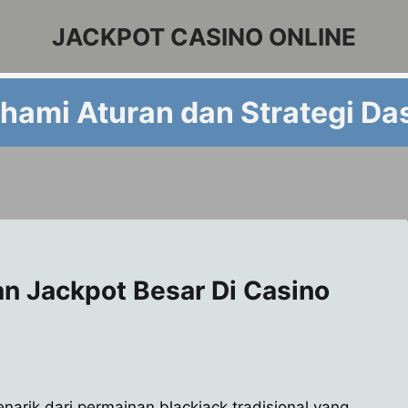
JACKPOT CASINO ONLINE
hami Aturan dan Strategi Da
 Jackpot Besar Di Casino
narik dari permainan blackjack tradisional yang