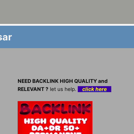
sar
NEED BACKLINK HIGH QUALITY and
RELEVANT ?
let us help.
click here