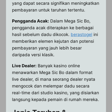
yang dapat secara signifikan meningkatkan
pembayaran untuk taruhan tertentu.
Pengganda Acak:
Dalam Mega Sic Bo,
pengganda acak diterapkan ke berbagai
hasil sebelum dadu dikocok.
berastogel
ini
memberikan elemen kejutan dan potensi
pembayaran yang jauh lebih besar
daripada versi klasik.
Live Dealer:
Banyak kasino online
menawarkan Mega Sic Bo dalam format
live dealer, di mana seorang dealer nyata
mengocok dan melempar dadu secara
real-time dari studio kasino, yang disiarkan
langsung kepada pemain di rumah mereka.