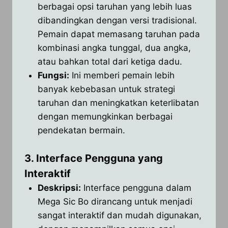
berbagai opsi taruhan yang lebih luas
dibandingkan dengan versi tradisional.
Pemain dapat memasang taruhan pada
kombinasi angka tunggal, dua angka,
atau bahkan total dari ketiga dadu.
Fungsi:
Ini memberi pemain lebih
banyak kebebasan untuk strategi
taruhan dan meningkatkan keterlibatan
dengan memungkinkan berbagai
pendekatan bermain.
3. Interface Pengguna yang
Interaktif
Deskripsi:
Interface pengguna dalam
Mega Sic Bo dirancang untuk menjadi
sangat interaktif dan mudah digunakan,