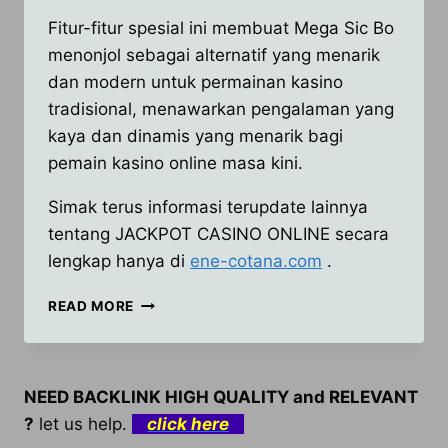
Fitur-fitur spesial ini membuat Mega Sic Bo
menonjol sebagai alternatif yang menarik
dan modern untuk permainan kasino
tradisional, menawarkan pengalaman yang
kaya dan dinamis yang menarik bagi
pemain kasino online masa kini.
Simak terus informasi terupdate lainnya
tentang JACKPOT CASINO ONLINE secara
lengkap hanya di
ene-cotana.com
.
MEGA
READ MORE
SIC
BO
–
KEMENANGAN
NEED BACKLINK HIGH QUALITY and RELEVANT
TERBESAR
?
let us help.
click here
DALAM
CASINO