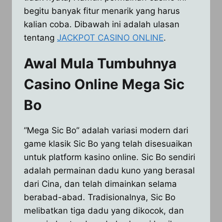
begitu banyak fitur menarik yang harus
kalian coba. Dibawah ini adalah ulasan
tentang
JACKPOT CASINO ONLINE
.
Awal Mula Tumbuhnya
Casino Online Mega Sic
Bo
“Mega Sic Bo” adalah variasi modern dari
game klasik Sic Bo yang telah disesuaikan
untuk platform kasino online. Sic Bo sendiri
adalah permainan dadu kuno yang berasal
dari Cina, dan telah dimainkan selama
berabad-abad. Tradisionalnya, Sic Bo
melibatkan tiga dadu yang dikocok, dan