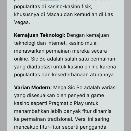
popularitas di kasino-kasino fisik,
khususnya di Macau dan kemudian di Las
Vegas.
Kemajuan Teknologi:
Dengan kemajuan
teknologi dan internet, kasino mulai
menawarkan permainan mereka secara
online. Sic Bo adalah salah satu permainan
yang diadaptasi untuk kasino online karena
popularitas dan kesederhanaan aturannya.
Varian Modern:
Mega Sic Bo adalah variasi
yang disesuaikan oleh penyedia game
kasino seperti Pragmatic Play untuk
menambahkan lebih banyak fitur dinamis
ke permainan tradisional. Versi ini sering
mencakup fitur-fitur seperti pengganda