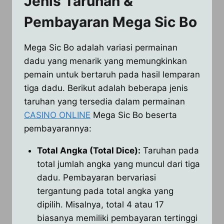
Jenis Taruhan &
Pembayaran Mega Sic Bo
Mega Sic Bo adalah variasi permainan
dadu yang menarik yang memungkinkan
pemain untuk bertaruh pada hasil lemparan
tiga dadu. Berikut adalah beberapa jenis
taruhan yang tersedia dalam permainan
CASINO ONLINE
Mega Sic Bo beserta
pembayarannya:
Total Angka (Total Dice):
Taruhan pada
total jumlah angka yang muncul dari tiga
dadu. Pembayaran bervariasi
tergantung pada total angka yang
dipilih. Misalnya, total 4 atau 17
biasanya memiliki pembayaran tertinggi