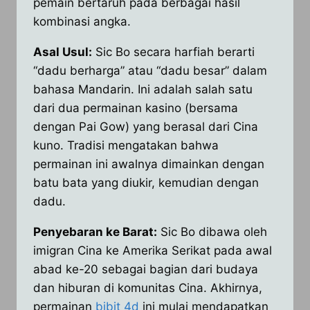
pemain bertaruh pada berbagai hasil
kombinasi angka.
Asal Usul:
Sic Bo secara harfiah berarti
“dadu berharga” atau “dadu besar” dalam
bahasa Mandarin. Ini adalah salah satu
dari dua permainan kasino (bersama
dengan Pai Gow) yang berasal dari Cina
kuno. Tradisi mengatakan bahwa
permainan ini awalnya dimainkan dengan
batu bata yang diukir, kemudian dengan
dadu.
Penyebaran ke Barat:
Sic Bo dibawa oleh
imigran Cina ke Amerika Serikat pada awal
abad ke-20 sebagai bagian dari budaya
dan hiburan di komunitas Cina. Akhirnya,
permainan
bibit 4d
ini mulai mendapatkan