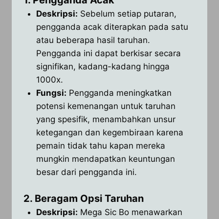
Deskripsi:
Sebelum setiap putaran,
pengganda acak diterapkan pada satu
atau beberapa hasil taruhan.
Pengganda ini dapat berkisar secara
signifikan, kadang-kadang hingga
1000x.
Fungsi:
Pengganda meningkatkan
potensi kemenangan untuk taruhan
yang spesifik, menambahkan unsur
ketegangan dan kegembiraan karena
pemain tidak tahu kapan mereka
mungkin mendapatkan keuntungan
besar dari pengganda ini.
2. Beragam Opsi Taruhan
Deskripsi:
Mega Sic Bo menawarkan