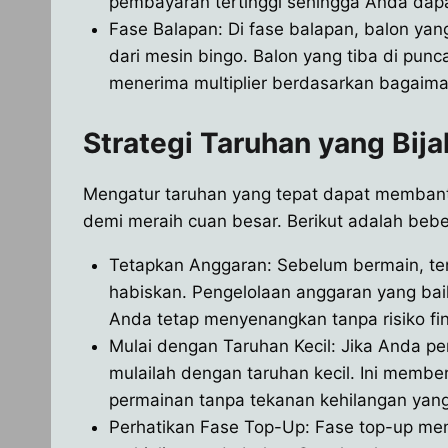
pembayaran tertinggi sehingga Anda dap
Fase Balapan: Di fase balapan, balon yang
dari mesin bingo. Balon yang tiba di pun
menerima multiplier berdasarkan bagaimana
Strategi Taruhan yang Bija
Mengatur taruhan yang tepat dapat memba
demi meraih cuan besar. Berikut adalah beber
Tetapkan Anggaran: Sebelum bermain, te
habiskan. Pengelolaan anggaran yang bai
Anda tetap menyenangkan tanpa risiko fin
Mulai dengan Taruhan Kecil: Jika Anda pe
mulailah dengan taruhan kecil. Ini memb
permainan tanpa tekanan kehilangan yang
Perhatikan Fase Top-Up: Fase top-up me