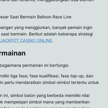
nangan yang menggiurkan, banyak pemain ingin
saat bermain. Berikut adalah beberapa strategi
h
JACKPOT CASINO ONLINE
.
rmainan
agaimana permainan ini berfungsi.
iki tiga fase; fase kualifikasi, fase top-up, dan
ain perlu mendaratkan simbol-simbol tertentu untuk
ni, simbol balon yang berbeda memiliki nilai
uk mempelajari simbol mana yang memberikan