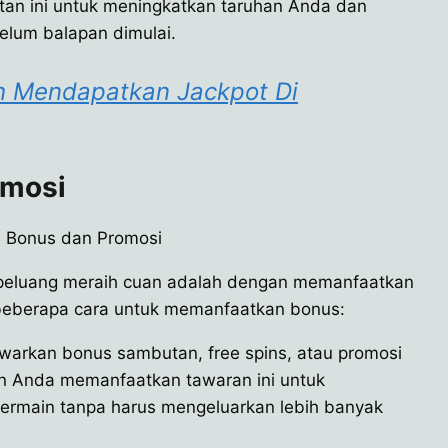
tan ini untuk meningkatkan taruhan Anda dan
lum balapan dimulai.
h Mendapatkan Jackpot Di
omosi
n peluang meraih cuan adalah dengan memanfaatkan
 beberapa cara untuk memanfaatkan bonus:
arkan bonus sambutan, free spins, atau promosi
an Anda memanfaatkan tawaran ini untuk
rmain tanpa harus mengeluarkan lebih banyak