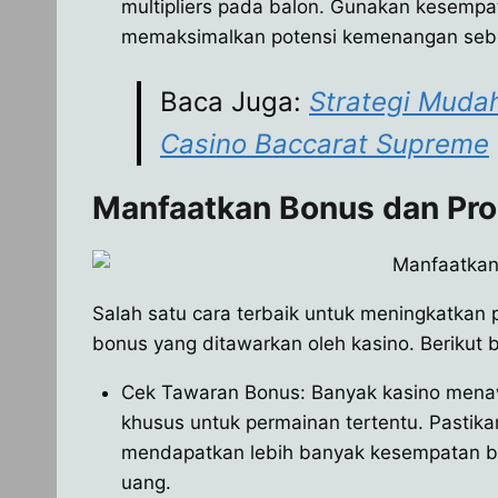
multipliers pada balon. Gunakan kesempa
memaksimalkan potensi kemenangan sebe
Baca Juga:
Strategi Muda
Casino Baccarat Supreme
Manfaatkan Bonus dan Pr
Salah satu cara terbaik untuk meningkatka
bonus yang ditawarkan oleh kasino. Berikut
Cek Tawaran Bonus: Banyak kasino menaw
khusus untuk permainan tertentu. Pastik
mendapatkan lebih banyak kesempatan be
uang.