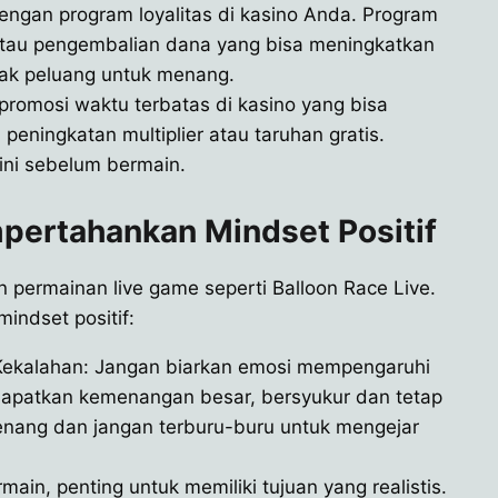
engan program loyalitas di kasino Anda. Program
tau pengembalian dana yang bisa meningkatkan
ak peluang untuk menang.
 promosi waktu terbatas di kasino yang bisa
eningkatan multiplier atau taruhan gratis.
ini sebelum bermain.
ertahankan Mindset Positif
 permainan live game seperti Balloon Race Live.
indset positif:
ekalahan: Jangan biarkan emosi mempengaruhi
apatkan kemenangan besar, bersyukur dan tetap
tenang dan jangan terburu-buru untuk mengejar
main, penting untuk memiliki tujuan yang realistis.