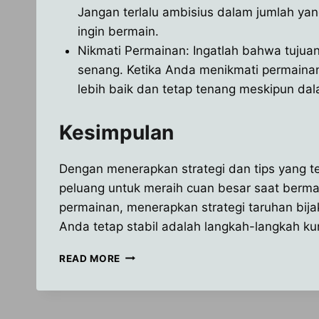
Jangan terlalu ambisius dalam jumlah y
ingin bermain.
Nikmati Permainan: Ingatlah bahwa tujua
senang. Ketika Anda menikmati permain
lebih baik dan tetap tenang meskipun da
Kesimpulan
​Dengan menerapkan strategi dan tips yang t
peluang untuk meraih cuan besar saat berm
permainan, menerapkan strategi taruhan bi
Anda tetap stabil adalah langkah-langkah k
RAHASIA
READ MORE
AGAR
MERAIH
CUAN
BESAR