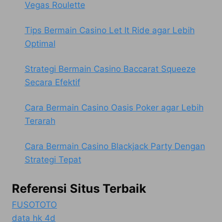
Vegas Roulette
Tips Bermain Casino Let It Ride agar Lebih
Optimal
Strategi Bermain Casino Baccarat Squeeze
Secara Efektif
Cara Bermain Casino Oasis Poker agar Lebih
Terarah
Cara Bermain Casino Blackjack Party Dengan
Strategi Tepat
Referensi Situs Terbaik
FUSOTOTO
data hk 4d