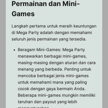
Permainan dan Mini-
Games
Langkah pertama untuk meraih keuntungan
di Mega Party adalah dengan memahami
seluruh jenis permainan yang tersedia.
Beragam Mini-Games: Mega Party
menawarkan berbagai mini-games,
masing-masing dengan aturan dan cara
menang yang berbeda. Penting untuk
mencoba berbagai jenis mini-games
untuk memahami mana yang paling
cocok dengan gaya bermain Anda.
Beberapa mini-games mungkin memiliki
taruhan dan payout yang lebih