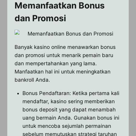
Memanfaatkan Bonus
dan Promosi
Banyak kasino online menawarkan bonus
dan promosi untuk menarik pemain baru
dan mempertahankan yang lama.
Manfaatkan hal ini untuk meningkatkan
bankroll Anda.
Bonus Pendaftaran: Ketika pertama kali
mendaftar, kasino sering memberikan
bonus deposit yang dapat menambah
uang bermain Anda. Gunakan bonus ini
untuk mencoba sejumlah permainan
sebelum memutuskan strategi taruhan