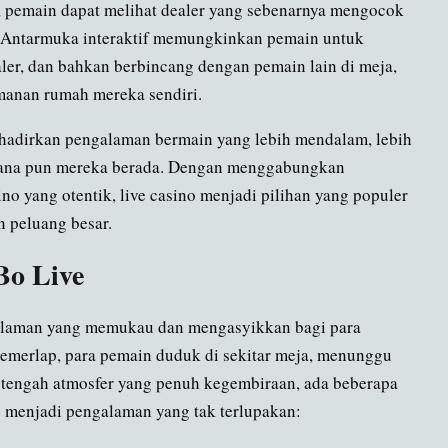
i, pemain dapat melihat dealer yang sebenarnya mengocok
 Antarmuka interaktif memungkinkan pemain untuk
ler, dan bahkan berbincang dengan pemain lain di meja,
manan rumah mereka sendiri.
ghadirkan pengalaman bermain yang lebih mendalam, lebih
 mana pun mereka berada. Dengan menggabungkan
o yang otentik, live casino menjadi pilihan yang populer
n peluang besar.
Bo Live
laman yang memukau dan mengasyikkan bagi para
gemerlap, para pemain duduk di sekitar meja, menunggu
i tengah atmosfer yang penuh kegembiraan, ada beberapa
 menjadi pengalaman yang tak terlupakan: