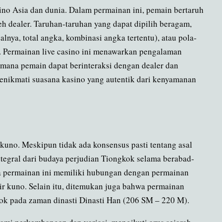
no Asia dan dunia. Dalam permainan ini, pemain bertaruh
eh dealer. Taruhan-taruhan yang dapat dipilih beragam,
alnya, total angka, kombinasi angka tertentu), atau pola-
). Permainan live casino ini menawarkan pengalaman
i mana pemain dapat berinteraksi dengan dealer dan
menikmati suasana kasino yang autentik dari kenyamanan
 kuno. Meskipun tidak ada konsensus pasti tentang asal
ntegral dari budaya perjudian Tiongkok selama berabad-
a permainan ini memiliki hubungan dengan permainan
ir kuno. Selain itu, ditemukan juga bahwa permainan
kok pada zaman dinasti Dinasti Han (206 SM – 220 M).