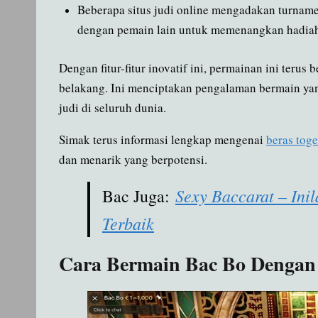
Beberapa situs judi online mengadakan turname
dengan pemain lain untuk memenangkan hadiah
Dengan fitur-fitur inovatif ini, permainan ini teru
belakang. Ini menciptakan pengalaman bermain ya
judi di seluruh dunia.
Simak terus informasi lengkap mengenai
beras toge
dan menarik yang berpotensi.
Sexy Baccarat – Ini
Bac Juga:
Terbaik
Cara Bermain Bac Bo Dengan