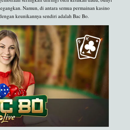
negangkan. Namun, di antara semua permainan kasino
dengan keunikannya sendiri adalah Bac Bo.