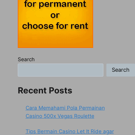
Search
Search
Recent Posts
Cara Memahami Pola Permainan
Casino 500x Vegas Roulette
Tips Bermain Casino Let It Ride agar