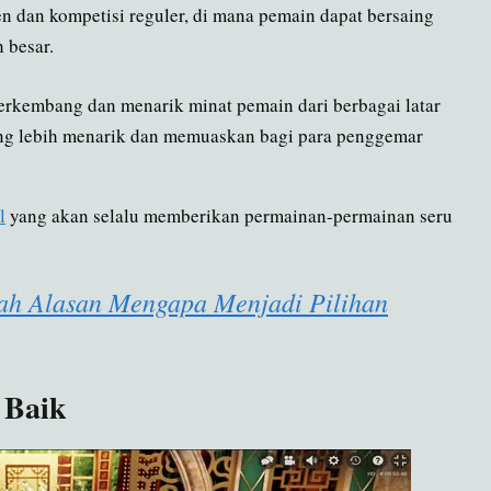
n dan kompetisi reguler, di mana pemain dapat bersaing
 besar.
s berkembang dan menarik minat pemain dari berbagai latar
ng lebih menarik dan memuaskan bagi para penggemar
l
yang akan selalu memberikan permainan-permainan seru
lah Alasan Mengapa Menjadi Pilihan
 Baik